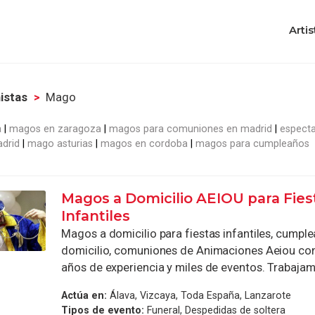
Artis
nistas
Mago
a
magos en zaragoza
magos para comuniones en madrid
especta
drid
mago asturias
magos en cordoba
magos para cumpleaños
Magos a Domicilio AEIOU para Fies
Infantiles
Magos a domicilio para fiestas infantiles, cumpl
domicilio, comuniones de Animaciones Aeiou co
años de experiencia y miles de eventos. Trabajamo
Actúa en:
Álava, Vizcaya, Toda España, Lanzarote
Tipos de evento:
Funeral, Despedidas de soltera