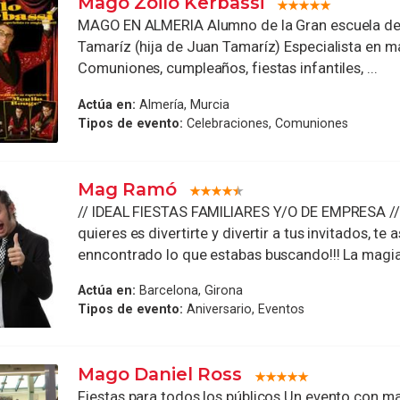
Mago Zoilo Kerbassi
MAGO EN ALMERIA Alumno de la Gran escuela de
Tamaríz (hija de Juan Tamaríz) Especialista en ma
Comuniones, cumpleaños, fiestas infantiles, ...
Actúa en:
Almería, Murcia
Tipos de evento:
Celebraciones, Comuniones
Mag Ramó
// IDEAL FIESTAS FAMILIARES Y/O DE EMPRESA // 
quieres es divertirte y divertir a tus invitados, te
enncontrado lo que estabas buscando!!! La magia 
Actúa en:
Barcelona, Girona
Tipos de evento:
Aniversario, Eventos
Mago Daniel Ross
Fiestas para todos los públicos Un evento con m