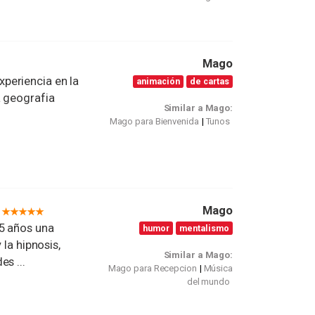
Mago
periencia en la
animación
de cartas
a geografia
Similar a Mago:
Mago para Bienvenida
Tunos
Mago
5 años una
humor
mentalismo
 la hipnosis,
Similar a Mago:
s ...
Mago para Recepcion
Música
del mundo