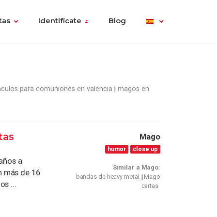
tas
Identifícate
Blog
culos para comuniones en valencia
magos en
tas
Mago
humor
close up
eaños a
Similar a Mago:
n más de 16
bandas de heavy metal
Mago
s ...
cartas