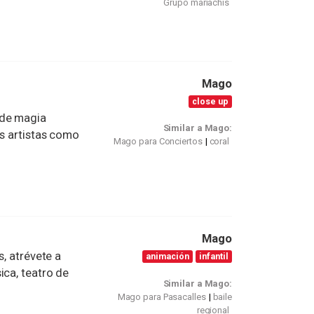
Grupo mariachis
Mago
close up
 de magia
Similar a Mago:
os artistas como
Mago para Conciertos
coral
Mago
s, atrévete a
animación
infantil
ica, teatro de
Similar a Mago:
Mago para Pasacalles
baile
regional