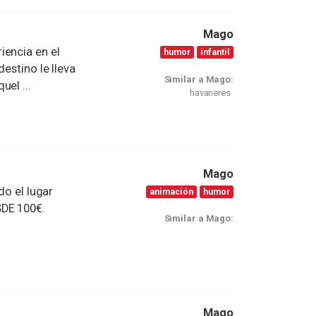
Mago
iencia en el
humor
infantil
estino le lleva
Similar a Mago:
el ...
havaneres
Mago
do el lugar
animación
humor
DE 100€.
Similar a Mago:
Mago