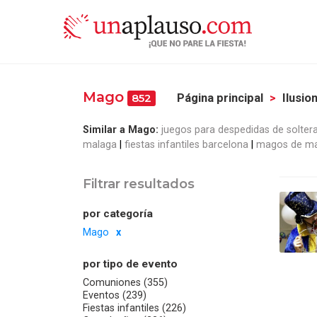
Mago
Página principal
Ilusio
852
Similar a Mago:
juegos para despedidas de solter
malaga
fiestas infantiles barcelona
magos de ma
Filtrar resultados
por categoría
Mago
por tipo de evento
Comuniones (355)
Eventos (239)
Fiestas infantiles (226)