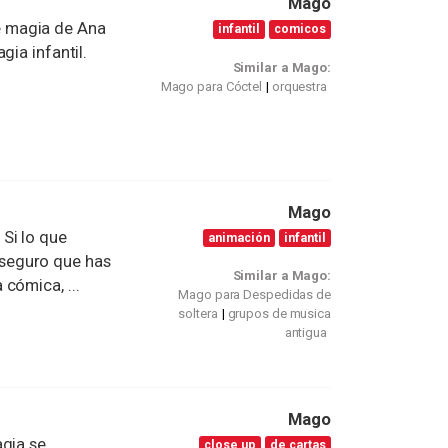
Mago
 magia de Ana
infantil
comicos
gia infantil.
Similar a Mago:
Mago para Cóctel
orquestra
Mago
Si lo que
animación
infantil
 aseguro que has
Similar a Mago:
cómica, ...
Mago para Despedidas de
soltera
grupos de musica
antigua
Mago
agia se
close up
de cartas