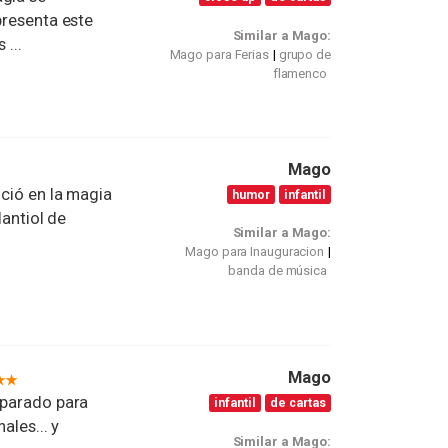
presenta este
Similar a Mago:
 ...
Mago para Ferias
grupo de
flamenco
Mago
ició en la magia
humor
infantil
lantiol de
Similar a Mago:
Mago para Inauguracion
banda de música
Mago
eparado para
infantil
de cartas
ales... y
Similar a Mago: