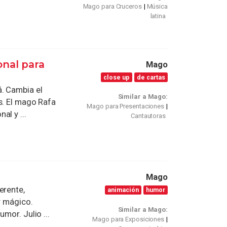
Mago para Cruceros
Música
latina
onal para
Mago
close up
de cartas
. Cambia el
Similar a Mago:
s. El mago Rafa
Mago para Presentaciones
al y ...
Cantautoras
Mago
erente,
animación
humor
y mágico.
Similar a Mago:
mor. Julio ...
Mago para Exposiciones