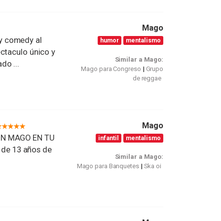
Mago
y comedy al
humor
mentalismo
ctaculo único y
Similar a Mago:
do ...
Mago para Congreso
Grupo
de reggae
Mago
 UN MAGO EN TU
infantil
mentalismo
de 13 años de
Similar a Mago:
Mago para Banquetes
Ska oi