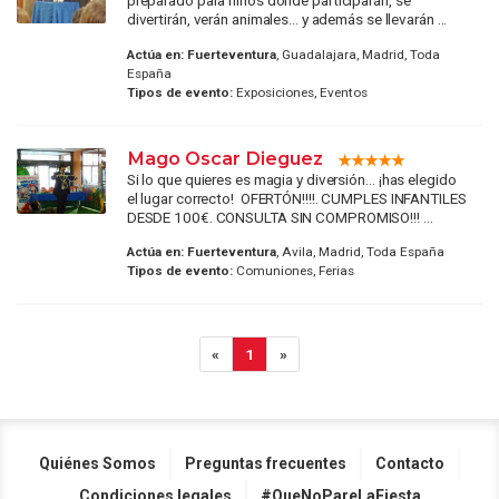
preparado para niños donde participarán, se
divertirán, verán animales... y además se llevarán ...
Actúa en:
Fuerteventura
, Guadalajara, Madrid, Toda
España
Tipos de evento:
Exposiciones, Eventos
Mago Oscar Dieguez
Si lo que quieres es magia y diversión… ¡has elegido
el lugar correcto! OFERTÓN!!!!. CUMPLES INFANTILES
DESDE 100€. CONSULTA SIN COMPROMISO!!! ...
Actúa en:
Fuerteventura
, Avila, Madrid, Toda España
Tipos de evento:
Comuniones, Ferias
«
1
»
Quiénes Somos
Preguntas frecuentes
Contacto
Condiciones legales
#QueNoPareLaFiesta