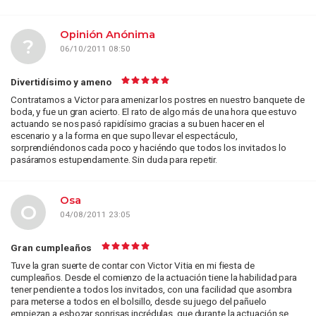
Opinión Anónima
?
06/10/2011 08:50
Divertidísimo y ameno
Contratamos a Victor para amenizar los postres en nuestro banquete de
boda, y fue un gran acierto. El rato de algo más de una hora que estuvo
actuando se nos pasó rapidísimo gracias a su buen hacer en el
escenario y a la forma en que supo llevar el espectáculo,
sorprendiéndonos cada poco y haciéndo que todos los invitados lo
pasáramos estupendamente. Sin duda para repetir.
Osa
O
04/08/2011 23:05
Gran cumpleaños
Tuve la gran suerte de contar con Victor Vitia en mi fiesta de
cumpleaños. Desde el comienzo de la actuación tiene la habilidad para
tener pendiente a todos los invitados, con una facilidad que asombra
para meterse a todos en el bolsillo, desde su juego del pañuelo
empiezan a esbozar sonrisas incrédulas, que durante la actuación se