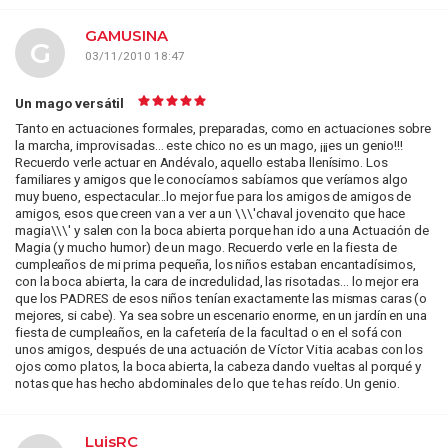
GAMUSINA
G
03/11/2010 18:47
Un mago versátil
Tanto en actuaciones formales, preparadas, como en actuaciones sobre
la marcha, improvisadas... este chico no es un mago, ¡¡¡es un genio!!!
Recuerdo verle actuar en Andévalo, aquello estaba llenísimo. Los
familiares y amigos que le conocíamos sabíamos que veríamos algo
muy bueno, espectacular...lo mejor fue para los amigos de amigos de
amigos, esos que creen van a ver a un \\\'chaval jovencito que hace
magia\\\' y salen con la boca abierta porque han ido a una Actuación de
Magia (y mucho humor) de un mago. Recuerdo verle en la fiesta de
cumpleaños de mi prima pequeña, los niños estaban encantadísimos,
con la boca abierta, la cara de incredulidad, las risotadas... lo mejor era
que los PADRES de esos niños tenían exactamente las mismas caras (o
mejores, si cabe). Ya sea sobre un escenario enorme, en un jardín en una
fiesta de cumpleaños, en la cafetería de la facultad o en el sofá con
unos amigos, después de una actuación de Víctor Vitia acabas con los
ojos como platos, la boca abierta, la cabeza dando vueltas al porqué y
notas que has hecho abdominales de lo que te has reído. Un genio.
LuisRC