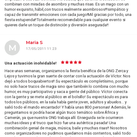
combinan con miradas de asombro y muchas risas. Es un mago con un
humor exquisito, hábil,con trucos realmente asombrosos!!!simpático y
capaz de transmitir emociones con cada juego!Mil gracias por todo, una
fiesta estupenda!!Totalmente recomendable para cualquier evento si
quieres darle un toque de distinción y diversión asegurada!!
Maria S
M
17/05/2011 11:23
Una actuación inolvidable!
Hace unas semanas, organizamos la fiesta benéfica de la ONG Zerca y
Lejos y tuvimos la gran suerte de contar con la actuación de Víctor. Nos
dejó a todos boquiabiertos!! Su espectáculo es completísimo, porque
no solo hace trucos de magia sino que también lo combina con mucho
humor, es muy participativo y saca a gente del público. Víctor conecta
con la gente y se mete al público en el bolsillo! Su espectáculo es para
todos los públicos; en la sala había gente joven, adultos y abuelos… y
salió todo el mundo encantado! Y había unas 800 personas! Además, le
preguntamos si podría hacer algún truco temático sobre África y
Camerún, ya que nuestra ONG trabaja allí. Enseguida se le ocurrieron
muchas ideas y el truco que hizo fue una auténtica pasada! Una
combinación genial de magia, música, baile y muchas risas!! Nosotros
como organizadores no pudimos quedarnos más contentos, salió todo