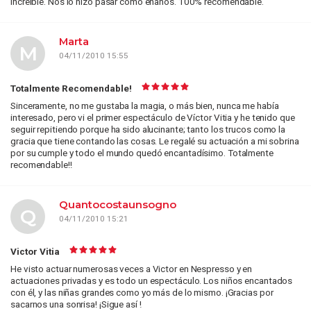
increible. Nos lo hizo pasar como enanos. 100% recomendable.
Marta
M
04/11/2010 15:55
Totalmente Recomendable!
Sinceramente, no me gustaba la magia, o más bien, nunca me había
interesado, pero vi el primer espectáculo de Víctor Vitia y he tenido que
seguir repitiendo porque ha sido alucinante; tanto los trucos como la
gracia que tiene contando las cosas. Le regalé su actuación a mi sobrina
por su cumple y todo el mundo quedó encantadísimo. Totalmente
recomendable!!
Quantocostaunsogno
Q
04/11/2010 15:21
Victor Vitia
He visto actuar numerosas veces a Victor en Nespresso y en
actuaciones privadas y es todo un espectáculo. Los niños encantados
con él, y las niñas grandes como yo más de lo mismo. ¡Gracias por
sacarnos una sonrisa! ¡Sigue así !