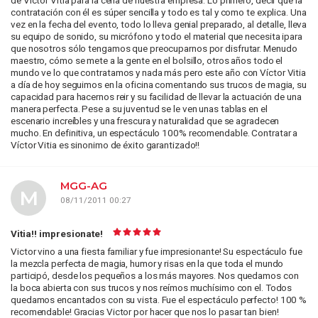
contratación con él es súper sencilla y todo es tal y como te explica. Una
vez en la fecha del evento, todo lo lleva genial preparado, al detalle, lleva
su equipo de sonido, su micrófono y todo el material que necesita ipara
que nosotros sólo tengamos que preocuparnos por disfrutar. Menudo
maestro, cómo se mete a la gente en el bolsillo, otros años todo el
mundo ve lo que contratamos y nada más pero este año con Víctor Vitia
a día de hoy seguimos en la oficina comentando sus trucos de magia, su
capacidad para hacernos reir y su facilidad de llevar la actuación de una
manera perfecta. Pese a su juventud se le ven unas tablas en el
escenario increíbles y una frescura y naturalidad que se agradecen
mucho. En definitiva, un espectáculo 100% recomendable. Contratar a
Víctor Vitia es sinonimo de éxito garantizado!!
MGG-AG
M
08/11/2011 00:27
Vitia!! impresionate!
Victor vino a una fiesta familiar y fue impresionante! Su espectáculo fue
la mezcla perfecta de magia, humor y risas en la que toda el mundo
participó, desde los pequeños a los más mayores. Nos quedamos con
la boca abierta con sus trucos y nos reímos muchísimo con el. Todos
quedamos encantados con su vista. Fue el espectáculo perfecto! 100 %
recomendable! Gracias Victor por hacer que nos lo pasar tan bien!