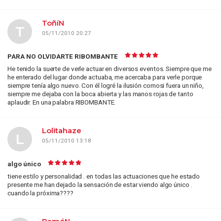
ToñíN
T
05/11/2010 20:27
PARA NO OLVIDARTE RIBOMBANTE
He tenido la suerte de verle actuar en diversos eventos. Siempre que me
he enterado del lugar donde actuaba, me acercaba para verle porque
siempre tenía algo nuevo. Con él logré la ilusión comosi fuera un niño,
siempre me dejaba con la boca abierta y las manos rojas de tanto
aplaudir. En una palabra RIBOMBANTE.
Lolitahaze
L
05/11/2010 13:18
algo único
tiene estilo y personalidad . en todas las actuaciones que he estado
presente me han dejado la sensación de estar viendo algo único .
cuando la próxima????