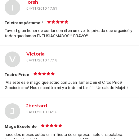
Iorsh
I
04/11/2010 17:51
Teletranspórtame!!
Tuve el gran honor de contar con él en un evento privado que organicé y
todos quedamos ENTUSIASMADOS!!! BRAVO!!
Victoria
V
04/11/2010 17:18
Teatro Price
¡Ala este es el mago que actúo con Juan Tamariz en el Circo Price!
Graciosísimo! Nos encantó a mí y a todo mi familia. Un saludo Majete!
Jbestard
J
04/11/2010 16:16
Mago Excelente
hace dos meses actúo en mi fiesta de empresa... sólo una palabra: