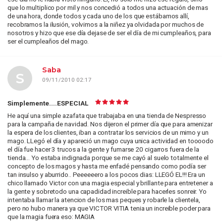
que lo multiplico por mil y nos concedió a todos una actuación de mas
de una hora, donde todos y cada uno de los que estábamos allí,
recobramos la ilusión, volvimos a la niñez ya olvidada por muchos de
nosotros y hizo que ese día dejase de ser el día de mi cumpleaños, para
ser el cumpleaños del mago.
Saba
S
09/11/2010 02:17
Simplemente....ESPECIAL
He aquí una simple azafata que trabajaba en una tienda de Nespresso
para la campaña de navidad. Nos dijeron el primer día que para amenizar
la espera de los clientes, iban a contratar los servicios de un mimo y un
mago. LLegó el día y apareció un mago cuya unica actividad en toooodo
el día fue hacer 3 trucos a la gente y fumarse 20 cigarros fuera de la
tienda... Yo estaba indignada porque se me cayó al suelo totalmente el
concepto de los magos y hasta me enfadé pensando como podía ser
tan insulso y aburrido.. Peeeeeero a los pocos dias: LLEGÓ EL!!! Era un
chico llamado Victor con una magia especial y brillante para entretener a
la gente y sobretodo una capadidad increible para hacerles sonreir. Yo
intentaba llamar la atencion de los mas peques y robarle la clientela,
pero no hubo manera ya que VICTOR VITIA tenia un increible poder para
que la magia fuera eso: MAGIA