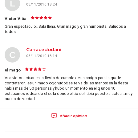
L
03/11/2010 18:24
Victor Vitia
Gran espectáculo!! Sala llena. Gran mago y gran humorista. Saludos a
todos
Carracedodani
C
03/11/2010 18:14
el mago
Vi a victor actuar en la fiesta de cumple de un amigo para la que le
contrataron, es un mago cojonudo!! se te va de las manos! en la fiesta
había mas de 50 personas y hubo un momento en el q unos 40
estabamos rodeando el sofa donde el tio se había puesto a actuar...muy
bueno de verdad
Añadir opinion