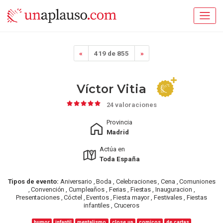
«
419 de 855
»
Víctor Vitia
24 valoraciones
Provincia
Madrid
Actúa en
Toda España
Tipos de evento:
Aniversario , Boda , Celebraciones , Cena , Comuniones
, Convención , Cumpleaños , Ferias , Fiestas , Inauguracion ,
Presentaciones , Cóctel , Eventos , Fiesta mayor , Festivales , Fiestas
infantiles , Cruceros
humor
infantil
mentalismo
close up
comicos
de cartas