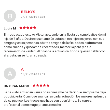
BELKYS
B
04/11/2010 12:38
Lucia M
El mes pasado estuvo Victor actuando en la fiesta de cumpleaños de mi
hija de 7 años. Deciros que también estaban mis hijos mayores con sus
amigos y otras personas adultas amigas de la flia, todos disfrutamos
como enanos y quedamos encantados, merece la pena y os lo
recomiendo de verdad. Al final de la actuación, todos querían hablar con
el artista, en serio, una pasada.
Ali
A
04/11/2010 11:21
UN GRAN MAGO
Le he visto actuar en varias ocasiones y he de decir que siempre me deja
boquiabierta. Consigue arrancar en cada actuación los mejores aplausos
de su público. Los trucos que hace son buenísimos. Su carrera
profesional como mago promete mucho.