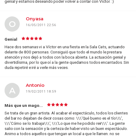
genial y estamos deseando poder volver a contar con Víctor. :)
Onyasa
O
16/05/2011 22:56
Genial
Hace dos semanas vi a Víctor en una fiesta en la Sala Cats, actuando
delante de 800 personas. Consiguió que todo el mundo le prestara
atención y nos dejó a todos con la boca abierta. La actuación genial y
divertidísima, por lo que oí a la gente quedamos todos encantados. Sin
duda repetiré e iré a verle más veces.
Antonio
A
19/02/2011 18:59
Más que un mago...
Se trata de un gran artista. Al acabar el espectáculo, todos los clientes
del bar no dejaban de decir cosas como: \\\'Qué bueno es el tío\\\',
\\\'Cómo se lo trabaja\\\', \\\'Lo que me he podido reir\\\'. La gente
salio con la sensación y la certeza de haber visto un buen espectáculo.
Animo a todos aquellos que tengan un local a que le llamen. no se