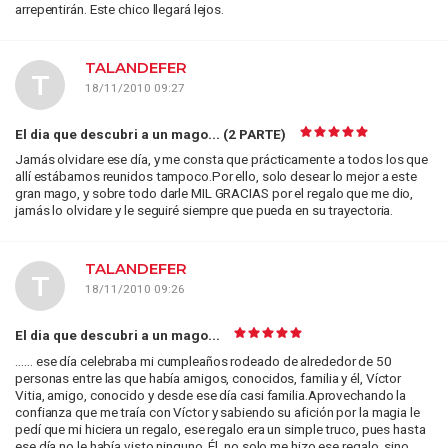
arrepentirán. Este chico llegará lejos.
TALANDEFER
T
18/11/2010 09:27
El dia que descubri a un mago... (2 PARTE)
Jamás olvidare ese día, y me consta que prácticamente a todos los que
allí estábamos reunidos tampoco.Por ello, solo desear lo mejor a este
gran mago, y sobre todo darle MIL GRACIAS por el regalo que me dio,
jamás lo olvidare y le seguiré siempre que pueda en su trayectoria.
TALANDEFER
T
18/11/2010 09:26
El dia que descubri a un mago...
…… ese día celebraba mi cumpleaños rodeado de alrededor de 50
personas entre las que había amigos, conocidos, familia y él, Víctor
Vitia, amigo, conocido y desde ese día casi familia.Aprovechando la
confianza que me traía con Víctor y sabiendo su afición por la magia le
pedí que mi hiciera un regalo, ese regalo era un simple truco, pues hasta
ese día no le había visto ninguno. Él, no solo me hizo ese regalo, sino