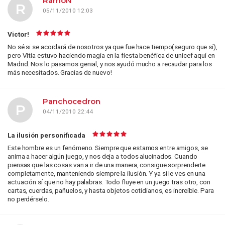
RamóN
R
05/11/2010 12:03
Victor!
No sé si se acordará de nosotros ya que fue hace tiempo(seguro que sí),
pero Vitia estuvo haciendo magia en la fiesta benéfica de unicef aquí en
Madrid. Nos lo pasamos genial, y nos ayudó mucho a recaudar para los
más necesitados. Gracias de nuevo!
Panchocedron
P
04/11/2010 22:44
La ilusión personificada
Este hombre es un fenómeno. Siempre que estamos entre amigos, se
anima a hacer algún juego, y nos deja a todos alucinados. Cuando
piensas que las cosas van a ir de una manera, consigue sorprenderte
completamente, manteniendo siempre la ilusión. Y ya si le ves en una
actuación sí que no hay palabras. Todo fluye en un juego tras otro, con
cartas, cuerdas, pañuelos, y hasta objetos cotidianos, es increíble. Para
no perdérselo.