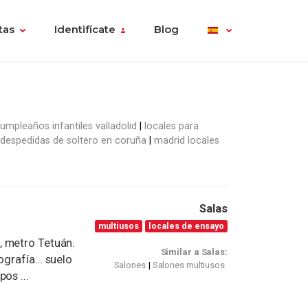
tas
Identifícate
Blog
umpleaños infantiles valladolid
locales para
 despedidas de soltero en coruña
madrid locales
Salas
multiusos
locales de ensayo
, metro Tetuán.
Similar a Salas:
tografía… suelo
Salones
Salones multiusos
os ...