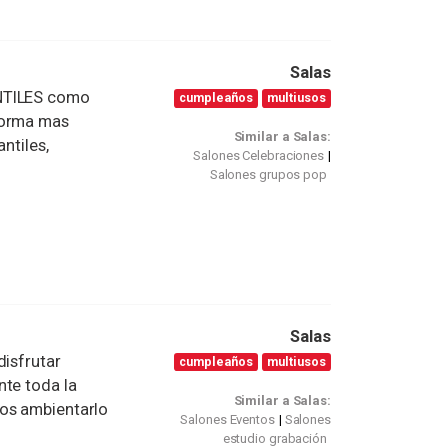
Salas
ANTILES como
cumpleaños
multiusos
forma mas
Similar a Salas:
ntiles,
Salones Celebraciones
Salones grupos pop
Salas
disfrutar
cumpleaños
multiusos
nte toda la
Similar a Salas:
mos ambientarlo
Salones Eventos
Salones
estudio grabación