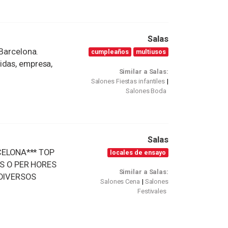
Salas
 Barcelona.
cumpleaños
multiusos
idas, empresa,
Similar a Salas:
Salones Fiestas infantiles
Salones Boda
S
Salas
CELONA*** TOP
locales de ensayo
S O PER HORES
Similar a Salas:
 DIVERSOS
Salones Cena
Salones
Festivales