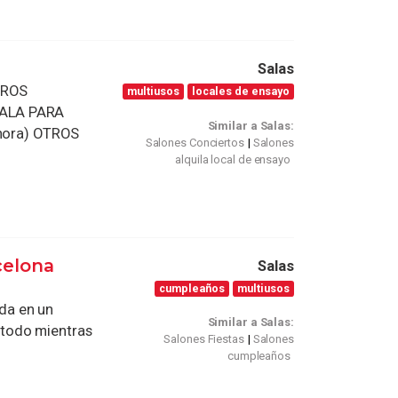
Salas
TROS
multiusos
locales de ensayo
SALA PARA
Similar a Salas:
/hora) OTROS
Salones Conciertos
Salones
alquila local de ensayo
celona
Salas
cumpleaños
multiusos
ada en un
Similar a Salas:
todo mientras
Salones Fiestas
Salones
cumpleaños