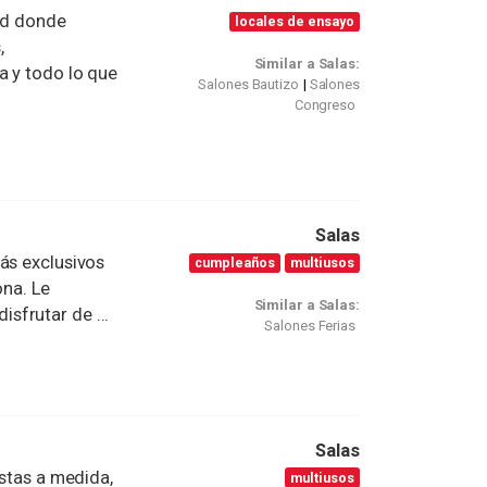
rid donde
locales de ensayo
,
Similar a Salas:
a y todo lo que
Salones Bautizo
Salones
Congreso
Salas
ás exclusivos
cumpleaños
multiusos
ona. Le
Similar a Salas:
sfrutar de ...
Salones Ferias
Salas
estas a medida,
multiusos