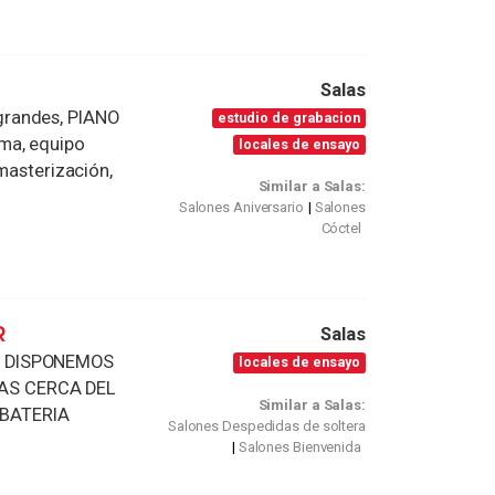
Salas
grandes, PIANO
estudio de grabacion
ma, equipo
locales de ensayo
 masterización,
Similar a Salas:
Salones Aniversario
Salones
Cóctel
R
Salas
* DISPONEMOS
locales de ensayo
AS CERCA DEL
Similar a Salas:
 BATERIA
Salones Despedidas de soltera
Salones Bienvenida