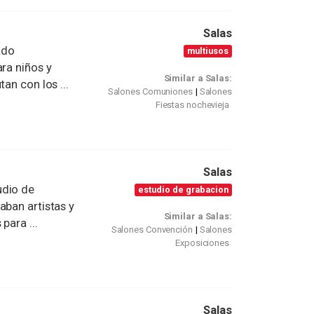
Salas
ado
multiusos
ra niños y
Similar a Salas:
an con los ...
Salones Comuniones
Salones
Fiestas nochevieja
Salas
udio de
estudio de grabacion
aban artistas y
Similar a Salas:
para ...
Salones Convención
Salones
Exposiciones
Salas