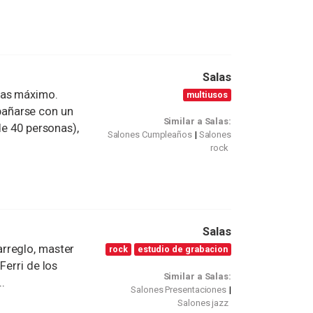
Salas
nas máximo.
multiusos
añarse con un
Similar a Salas:
de 40 personas),
Salones Cumpleaños
Salones
rock
Salas
rreglo, master
rock
estudio de grabacion
Ferri de los
Similar a Salas:
..
Salones Presentaciones
Salones jazz