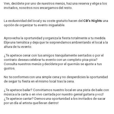
Ven, decídete por uno de nuestros menús, haz una reserva y elige a los
invitados, nosotros nos encargamos del resto.
La exclusividad del local y su coste gratuito hacen del
CB's Nights
una
opción de organizar tu evento inigualable.
Aprovecha la oportunidad y organiza la fiesta totalmente a tu medida.
Elije una temática y deja que te sorprendamos ambientando el local a la
altura de tu evento.
¿Te apetece cenar con tus amigos tranquilamente sentados o por el
contrario deseas celebrar tu evento con un completo pica-pica?
Consulta nuestros menús y decídete por el que más se ajuste a tus
gustos.
No te conformes con una simple cena y no desperdicies la oportunidad
de seguir tu fiesta en el mismo local tras la cena.
¿Te apetece bailar? Convirtamos nuestro local en una pista de baile con
música a la carta o en vivo cantada por nuestro genial guitarra y voz!
¿Te apetece cantar? Demos una oportunidad a los invitados de sacar
por un día al artista que llevan dentro!