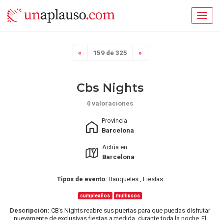
«
159 de 325
»
Cbs Nights
0 valoraciones
Provincia
Barcelona
Actúa en
Barcelona
Tipos de evento:
Banquetes , Fiestas
cumpleaños
multiusos
Descripción:
CB's Nights reabre sus puertas para que puedas disfrutar
nuevamente de exclusivas fiestas a medida, durante toda la noche. El