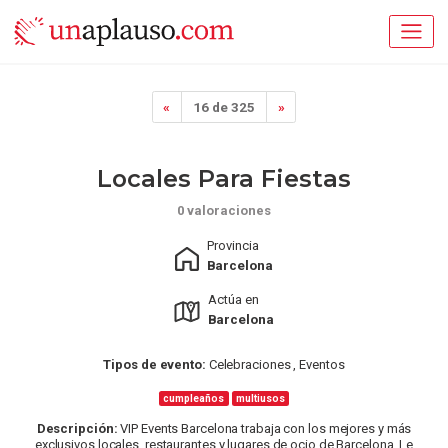
«
16 de 325
»
Locales Para Fiestas
0 valoraciones
Provincia
Barcelona
Actúa en
Barcelona
Tipos de evento:
Celebraciones , Eventos
cumpleaños
multiusos
Descripción:
VIP Events Barcelona trabaja con los mejores y más
exclusivos locales, restaurantes y lugares de ocio de Barcelona. Le