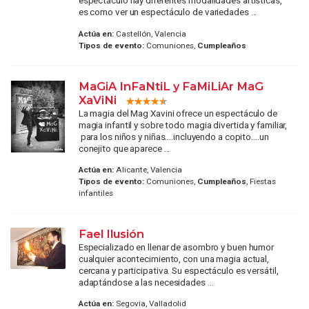
espectáculo hay diferentes modalidades artísticas,
es como ver un espectáculo de variedades ...
Actúa en:
Castellón, Valencia
Tipos de evento:
Comuniones,
Cumpleaños
MaGiA InFaNtiL y FaMiLiAr MaG
XaViNi
La magia del Mag Xavini ofrece un espectáculo de
magia infantil y sobre todo magia divertida y familiar,
para los niños y niñas....incluyendo a copito....un
conejito que aparece ...
Actúa en:
Alicante, Valencia
Tipos de evento:
Comuniones,
Cumpleaños
, Fiestas
infantiles
Fael Ilusión
Especializado en llenar de asombro y buen humor
cualquier acontecimiento, con una magia actual,
cercana y participativa. Su espectáculo es versátil,
adaptándose a las necesidades ...
Actúa en:
Segovia, Valladolid