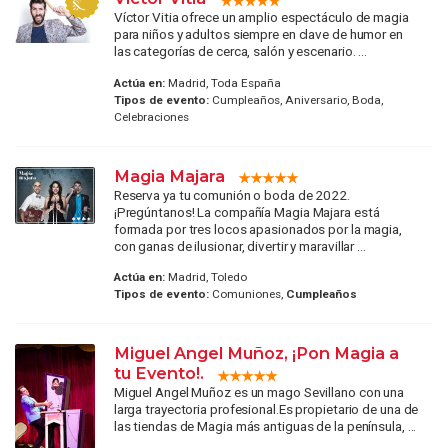
Víctor Vitia ofrece un amplio espectáculo de magia
para niños y adultos siempre en clave de humor en
las categorías de cerca, salón y escenario. ...
Actúa en:
Madrid, Toda España
Tipos de evento:
Cumpleaños, Aniversario, Boda,
Celebraciones
Magia Majara
Reserva ya tu comunión o boda de 2022.
¡Pregúntanos! La compañía Magia Majara está
formada por tres locos apasionados por la magia,
con ganas de ilusionar, divertir y maravillar ...
Actúa en:
Madrid, Toledo
Tipos de evento:
Comuniones,
Cumpleaños
Miguel Angel Muñoz, ¡Pon Magia a
tu Evento!.
Miguel Angel Muñoz es un mago Sevillano con una
larga trayectoria profesional.Es propietario de una de
las tiendas de Magia más antiguas de la península, ...