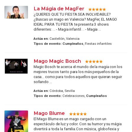
La Mágia de MagFer
¿QUIERES QUE TU FIESTA SEA INOLVIDABLE?
¿Buscas un mago en Valencia? MagFer, EL MAGO
IDEAL PARA TU FIESTA te presenta 3 shows
diferentes: . . - Magia infantil . . - Magia ...
Actúa en:
Castellón, Valencia
Tipos de evento:
Cumpleaños
, Fiestas infantiles
Mago Magic Bosch
Magic Bosch te acerca el mundo de la magia con los
mejores trucos tanto para los más pequeños de la
casa... como para todos aquellos que quieran seguir
soñando ...
Actúa en:
Córdoba, Sevilla
Tipos de evento:
Celebraciones,
Cumpleaños
Mago Blume
El Mago Blume es un mago cargado con un
espectáculo de luz y color. Con su humor y su mágia
divertirá a toda la familia.Con música, globofexia y