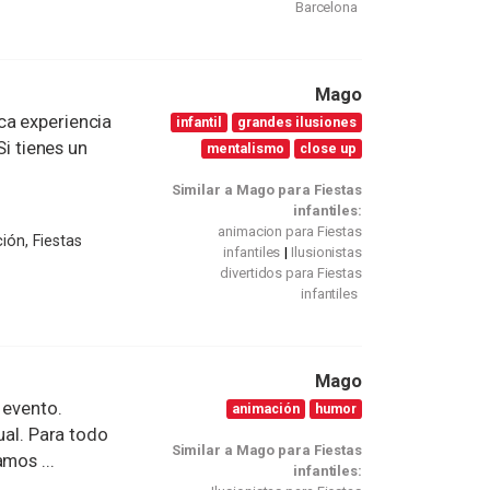
Barcelona
Mago
ca experiencia
infantil
grandes ilusiones
Si tienes un
mentalismo
close up
Similar a Mago para Fiestas
infantiles:
animacion para Fiestas
ión, Fiestas
infantiles
Ilusionistas
divertidos para Fiestas
infantiles
Mago
 evento.
animación
humor
ual. Para todo
Similar a Mago para Fiestas
mos ...
infantiles: