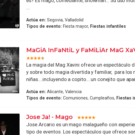
es? Es mago, comediante, showman… Su uso indi
...
Actúa en:
Segovia, Valladolid
Tipos de evento:
Fiesta mayor,
Fiestas infantiles
MaGiA InFaNtiL y FaMiLiAr MaG Xa
La magia del Mag Xavini ofrece un espectáculo de
y sobre todo magia divertida y familiar, para los 
niñas....incluyendo a copito....un conejito que apar
Actúa en:
Alicante, Valencia
Tipos de evento:
Comuniones, Cumpleaños,
Fiestas i
Jose Ja! - Mago
Jose Arcario es un mago malagueño con experie
tipo de eventos. Los espectáculos que ofrece so