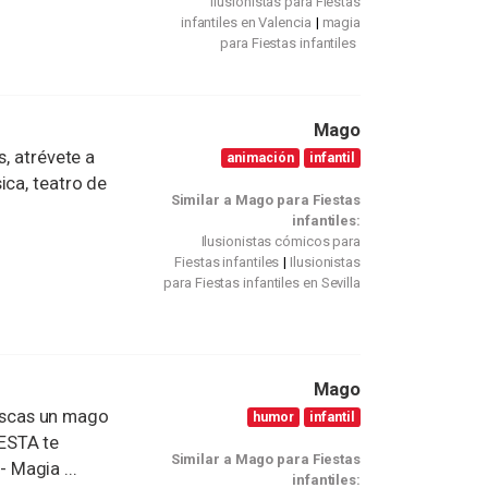
Ilusionistas para Fiestas
infantiles en Valencia
magia
para Fiestas infantiles
Mago
s, atrévete a
animación
infantil
ica, teatro de
Similar a Mago para Fiestas
infantiles:
Ilusionistas cómicos para
Fiestas infantiles
Ilusionistas
para Fiestas infantiles en Sevilla
Mago
scas un mago
humor
infantil
ESTA te
Similar a Mago para Fiestas
- Magia ...
infantiles: