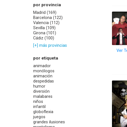
por provincia
Madrid (169)
Barcelona (122)
Valencia (112)
Sevilla (109)
Girona (101)
Cádiz (100)
[+] más provincias
Ver T
por etiqueta
animador
monólogos
animación
despedidas
humor
diversión
malabares
niños
infantil
globoflexia
juegos
grandes ilusiones
mentalismo