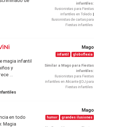
scriminado de
infantiles:
Ilusionistas para Fiestas
infantiles en Toledo
Ilusionistas de cartas para
Fiestas infantiles
ViNi
Mago
infantil
globoflexia
 magia infantil
Similar a Mago para Fiestas
niños y
infantiles:
ece ...
Ilusionistas para Fiestas
infantiles en Alicante
DJ para
Fiestas infantiles
nfantiles
Mago
ncia en todo
humor
grandes ilusiones
n: Magia