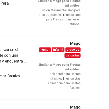
Similar a Mago para Fiestas
Para ...
infantiles:
Ilusionistas mentalismo para
Fiestas infantiles
Ilusionistas
para Fiestas infantiles en
Córdoba
Mago
encia en el
humor
infantil
close up
le con una
de cartas
y encuentra ...
Similar a Mago para Fiestas
infantiles:
Rock band para Fiestas
etes, Bautizo
infantiles
Ilusionistas
animadora para Fiestas
infantiles
Mago