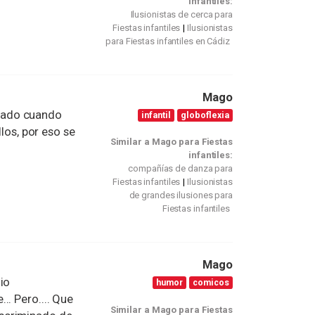
infantiles:
Ilusionistas de cerca para
Fiestas infantiles
Ilusionistas
para Fiestas infantiles en Cádiz
Mago
nado cuando
infantil
globoflexia
llos, por eso se
Similar a Mago para Fiestas
infantiles:
compañías de danza para
Fiestas infantiles
Ilusionistas
de grandes ilusiones para
Fiestas infantiles
Mago
io
humor
comicos
.. Pero.... Que
Similar a Mago para Fiestas