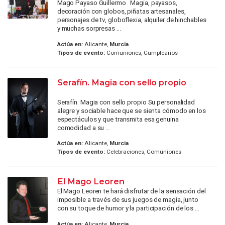
Mago Payaso Guillermo Magia, payasos,
decoración con globos, piñatas artesanales,
personajes de tv, globoflexia, alquiler de hinchables
y muchas sorpresas ...
Actúa en:
Alicante,
Murcia
Tipos de evento:
Comuniones, Cumpleaños
Serafín. Magia con sello propio
Serafín. Magia con sello propio Su personalidad
alegre y sociable hace que se sienta cómodo en los
espectáculos y que transmita esa genuina
comodidad a su ...
Actúa en:
Alicante,
Murcia
Tipos de evento:
Celebraciones, Comuniones
El Mago Leoren
El Mago Leoren te hará disfrutar de la sensación del
imposible a través de sus juegos de magia, junto
con su toque de humor y la participación de los ...
Actúa en:
Alicante,
Murcia