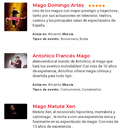
Mago Domingo Artés
Uno de los magos con mayor prestigio y trayectoria ,
tanto por sus actuaciones en televisión, teatros,
casinos y las principales salas de espectáculos de
España. ...
Actúa en:
Alicante,
Murcia
Tipos de evento:
Aniversario, Boda
Antoñico Francés Mago
¡Bienvenidos al mundo de Antoñico, el mago que
hará tus eventos inolvidables! Con más de 10 años
de experiencia, Antoñico ofrece magia cómica y
divertida para todo tipo ...
Actúa en:
Alicante,
Murcia
Tipos de evento:
Comuniones, Cumpleaños
Mago Matute Xen
Matute Xen, el reconocido hipnotista, mentalista y
cartomago , te invita a vivir una experiencia única y
fascinante en su espectáculo de magia. Con más de
15 años de experiencia ...