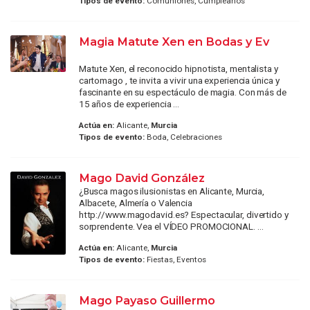
Tipos de evento:
Comuniones, Cumpleaños
Magia Matute Xen en Bodas y Ev
Matute Xen, el reconocido hipnotista, mentalista y
cartomago , te invita a vivir una experiencia única y
fascinante en su espectáculo de magia. Con más de
15 años de experiencia ...
Actúa en:
Alicante,
Murcia
Tipos de evento:
Boda, Celebraciones
Mago David González
¿Busca magos ilusionistas en Alicante, Murcia,
Albacete, Almería o Valencia
http://www.magodavid.es? Espectacular, divertido y
sorprendente. Vea el VÍDEO PROMOCIONAL. ...
Actúa en:
Alicante,
Murcia
Tipos de evento:
Fiestas, Eventos
Mago Payaso Guillermo