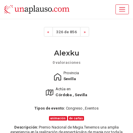
«
326 de 856
»
Alexku
0 valoraciones
Provincia
Sevilla
Actúa en
Córdoba , Sevilla
Tipos de evento:
Congreso , Eventos
animación
de cartas
Descripción:
Premio Nacional de Magia.Tenemos una amplia
experiencia en la realización de espectáculos de magia por toda la