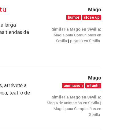
tu
Mago
humor
close up
a larga
Similar a Mago en Sevilla:
las tiendas de
Magia para Comuniones en
Sevilla
payaso en Sevilla
Mago
s, atrévete a
animación
infantil
ica, teatro de
Similar a Mago en Sevilla:
Magia de animación en Sevilla
Magia para Cumpleaños en
Sevilla