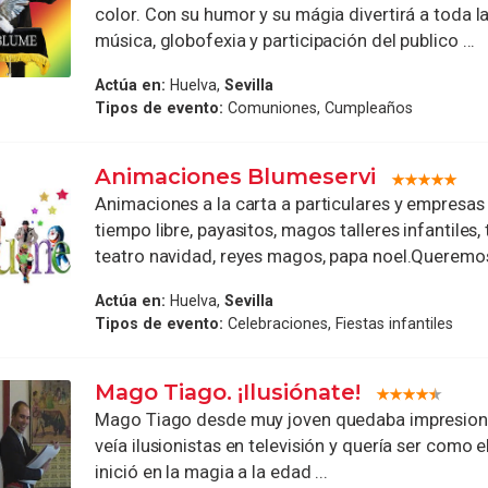
color. Con su humor y su mágia divertirá a toda l
música, globofexia y participación del publico ...
Actúa en:
Huelva,
Sevilla
Tipos de evento:
Comuniones, Cumpleaños
Animaciones Blumeservi
Animaciones a la carta a particulares y empresa
tiempo libre, payasitos, magos talleres infantiles, 
teatro navidad, reyes magos, papa noel.Queremos 
Actúa en:
Huelva,
Sevilla
Tipos de evento:
Celebraciones, Fiestas infantiles
Mago Tiago. ¡Ilusiónate!
Mago Tiago desde muy joven quedaba impresio
veía ilusionistas en televisión y quería ser como e
inició en la magia a la edad ...