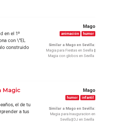
Mago
d en el 1º
animación
humor
ona con \"EL
Similar a Mago en Sevilla:
lo construido
Magia para Fiestas en Sevilla
Magia con globos en Sevilla
n Magic
Mago
humor
infantil
eaños, el de tu
Similar a Mago en Sevilla:
rprender a tus
Magia para Inauguracion en
Sevilla
DJ en Sevilla