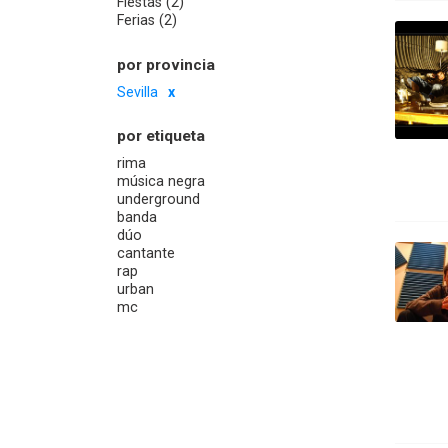
Fiestas (2)
Ferias (2)
por provincia
Sevilla
por etiqueta
rima
música negra
underground
banda
dúo
cantante
rap
urban
mc