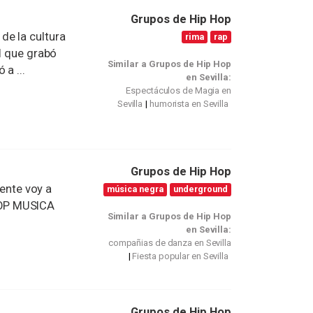
Grupos de Hip Hop
de la cultura
rima
rap
el que grabó
Similar a Grupos de Hip Hop
a ...
en Sevilla:
Espectáculos de Magia en
Sevilla
humorista en Sevilla
Grupos de Hip Hop
nte voy a
música negra
underground
HOP MUSICA
Similar a Grupos de Hip Hop
en Sevilla:
compañias de danza en Sevilla
Fiesta popular en Sevilla
Grupos de Hip Hop