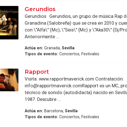
Gerundios
Gerundios Gerundios, un grupo de música Rap de
Granadina (Salobreña) que se crea en 2010 y cuen
con \"Alfa\" (Mc), \"Seis\" (Mc) y \"Aka30\" (Dj/P
Anteriormente ...
Actúa en:
Granada,
Sevilla
Tipos de evento:
Conciertos, Festivales
Rapport
Visita: www.rapportmaverick.com Contratación:
info@rapportmaverick.comRapport es un MC, pro
técnico de sonido (autodidacta) nacido en Sevill
1987. Descubre ...
Actúa en:
Barcelona,
Sevilla
Tipos de evento:
Conciertos, Festivales