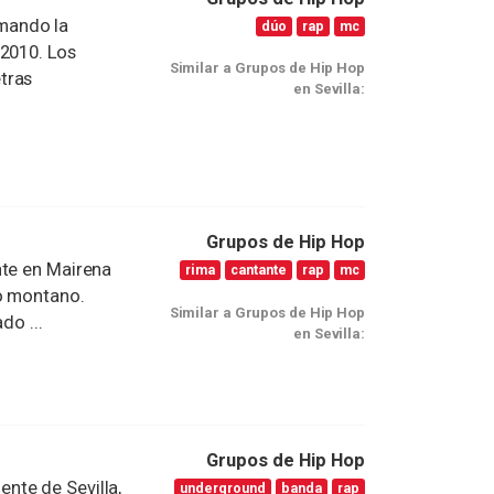
mando la
dúo
rap
mc
 2010. Los
Similar a Grupos de Hip Hop
tras
en Sevilla:
Grupos de Hip Hop
nte en Mairena
rima
cantante
rap
mc
o montano.
Similar a Grupos de Hip Hop
do ...
en Sevilla:
o
Grupos de Hip Hop
nte de Sevilla,
underground
banda
rap