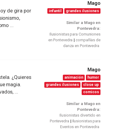
Mago
toy de gira por
infantil
grandes ilusiones
sionismo,
Similar a Mago en
omo ...
Pontevedra:
Ilusionistas para Comuniones
en Pontevedra
compañías de
danza en Pontevedra
Mago
tela. ¿Quieres
animación
humor
que magia.
grandes ilusiones
close up
dos, ...
comicos
Similar a Mago en
Pontevedra:
Ilusionistas divertido en
Pontevedra
Ilusionistas para
Eventos en Pontevedra