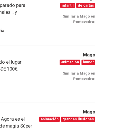
eparado para
infantil
de cartas
ales... y
Similar a Mago en
Pontevedra:
aña
Mago
do el lugar
animación
humor
DE 100€.
Similar a Mago en
Pontevedra:
Mago
 Agora es el
animación
grandes ilusiones
 de magia Súper