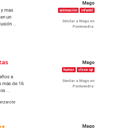
Mago
 y mas
animación
infantil
 en un
Similar a Mago en
usión ...
Pontevedra:
tas
Mago
humor
close up
eaños a
Similar a Mago en
n más de 16
Pontevedra:
s ...
Lanzarote
Mago