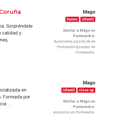
 Coruña
Mago
humor
infantil
ia. Sorpréndete
Similar a Mago en
 calidad y
Pontevedra:
nes,
Ilusionistas para Boda en
Pontevedra
payaso en
Pontevedra
Mago
cializada en
infantil
close up
s. Formada por
Similar a Mago en
ia ...
Pontevedra:
animacion en Pontevedra