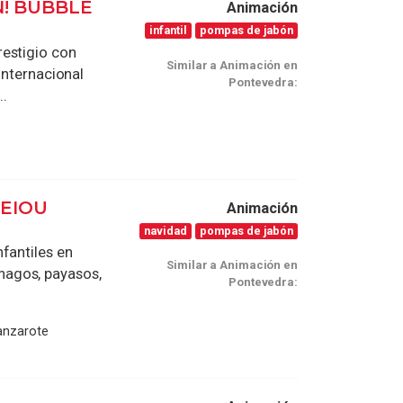
! BUBBLE
Animación
infantil
pompas de jabón
restigio con
Similar a Animación en
internacional
Pontevedra:
..
AEIOU
Animación
navidad
pompas de jabón
fantiles en
Similar a Animación en
magos, payasos,
Pontevedra:
Lanzarote