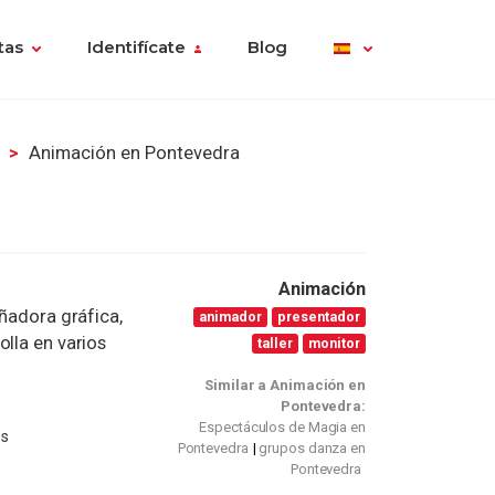
tas
Identifícate
Blog
Animación en Pontevedra
Animación
eñadora gráfica,
animador
presentador
olla en varios
taller
monitor
Similar a Animación en
Pontevedra:
Espectáculos de Magia en
es
Pontevedra
grupos danza en
Pontevedra