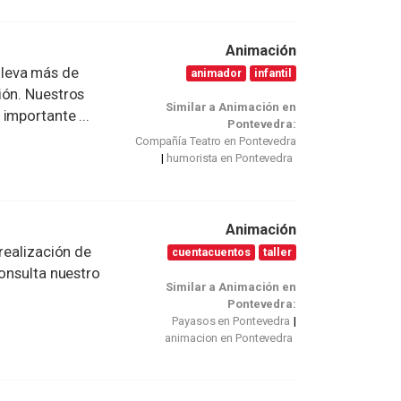
Animación
leva más de
animador
infantil
ión. Nuestros
Similar a Animación en
importante ...
Pontevedra:
Compañía Teatro en Pontevedra
humorista en Pontevedra
Animación
realización de
cuentacuentos
taller
consulta nuestro
Similar a Animación en
Pontevedra:
Payasos en Pontevedra
animacion en Pontevedra