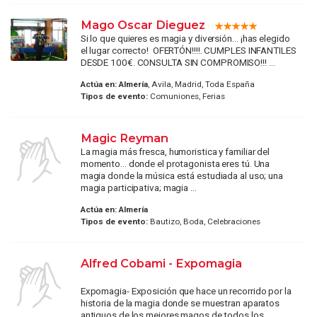
Mago Oscar Dieguez
Si lo que quieres es magia y diversión… ¡has elegido
el lugar correcto! OFERTÓN!!!!. CUMPLES INFANTILES
DESDE 100€. CONSULTA SIN COMPROMISO!!! ...
Actúa en:
Almería
, Avila, Madrid, Toda España
Tipos de evento:
Comuniones, Ferias
Magic Reyman
La magia más fresca, humoristica y familiar del
momento... donde el protagonista eres tú. Una
magia donde la música está estudiada al uso; una
magia participativa; magia ...
Actúa en:
Almería
Tipos de evento:
Bautizo, Boda, Celebraciones
Alfred Cobami - Expomagia
Expomagia- Exposición que hace un recorrido por la
historia de la magia donde se muestran aparatos
antiguos de los mejores magos de todos los