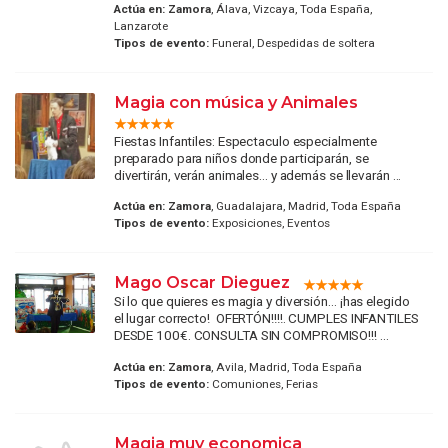
Actúa en:
Zamora
, Álava, Vizcaya, Toda España,
Lanzarote
Tipos de evento:
Funeral, Despedidas de soltera
Magia con música y Animales
Fiestas Infantiles: Espectaculo especialmente
preparado para niños donde participarán, se
divertirán, verán animales... y además se llevarán ...
Actúa en:
Zamora
, Guadalajara, Madrid, Toda España
Tipos de evento:
Exposiciones, Eventos
Mago Oscar Dieguez
Si lo que quieres es magia y diversión… ¡has elegido
el lugar correcto! OFERTÓN!!!!. CUMPLES INFANTILES
DESDE 100€. CONSULTA SIN COMPROMISO!!! ...
Actúa en:
Zamora
, Avila, Madrid, Toda España
Tipos de evento:
Comuniones, Ferias
Magia muy economica