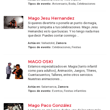
Tipos de evento:
Aniversario, Boda, Celebraciones
Mago Jesu Hernandez
Si quieres divertirte o ponerle un punto de magia,
humor y simpatia a tus celebraciones. Mago Jesu
Hernandez es lo que buscas. Y no tengo nada mas
que decir. Puedes contar conmigo ...
Actúa en:
Valladolid,
Zamora
Tipos de evento:
Celebraciones, Fiestas
MAGO OSKI
Estamos especializados en: Magia (tanto infantil
como para adultos), Animación, Juegos, Títeres,
Cuentacuentos, Talleres, entre otros servicios.
Nuestras animaciones ...
Actúa en:
Salamanca,
Zamora
Tipos de evento:
Eventos, Fiestas infantiles
Mago Paco González
La magia es, sin lugar a dudas, una de las artes más