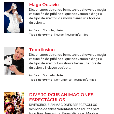
Mago Octavio
Disponemos de varios formatos de shows de magia
en función del público al que nos vamos a dirigir o
del tipo de evento.Los shows tienen una hora de
duración ...
Actúa en:
Córdoba,
Jaén
Tipos de evento:
Fiestas, Fiestas infantiles
Todo ilusion
Disponemos de varios formatos de shows de magia
en función del público al que nos vamos a dirigir o
del tipo de evento. Los shows tienen una hora de
duración e incluyen equipo ...
Actúa en:
Granada,
Jaén
Tipos de evento:
Comuniones, Fiestas infantiles
DIVERCIRCUS ANIMACIONES
ESPECTÁCULOS
DIVERCIRCUS ANIMACIONES ESPECTÁCULOS
Servicios de animación infantil y de adultos para
todo tipo de eventos. Especialistas en Magia e