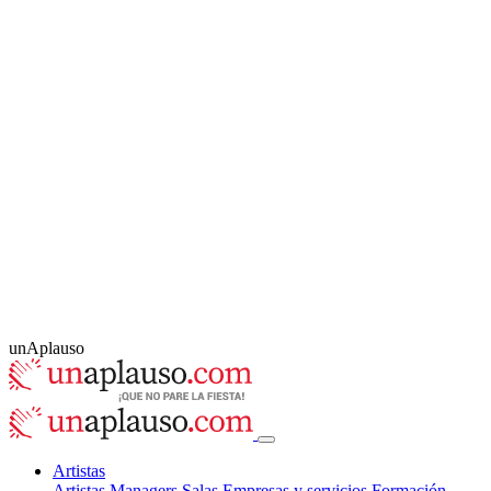
unAplauso
Artistas
Artistas
Managers
Salas
Empresas y servicios
Formación