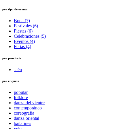
por tipo de evento
Boda (7)
Festivales (6)
Fiestas (6)
Celebraciones (5)
Eventos (4)
Ferias (4)
por provincia
Jaén
por etiqueta
popular
folklore
danza del vientre
contemporáneo
coreografia
danza oriental
bailarines
velo