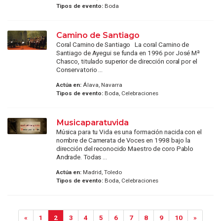
Tipos de evento:
Boda
Camino de Santiago
Coral Camino de Santiago La coral Camino de
Santiago de Ayegui se funda en 1996 por José Mª
Chasco, titulado superior de dirección coral por el
Conservatorio ...
Actúa en:
Álava, Navarra
Tipos de evento:
Boda, Celebraciones
Musicaparatuvida
Música para tu Vida es una formación nacida con el
nombre de Camerata de Voces en 1998 bajo la
dirección del reconocido Maestro de coro Pablo
Andrade. Todas ...
Actúa en:
Madrid, Toledo
Tipos de evento:
Boda, Celebraciones
«
1
2
3
4
5
6
7
8
9
10
»