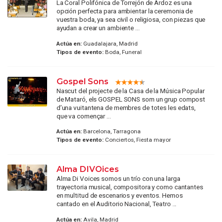
La Coral Polifónica de Torrejón de Ardoz es una
opción perfecta para ambientar la ceremonia de
vuestra boda, ya sea civil o religiosa, con piezas que
ayudan a crear un ambiente ...
Actúa en:
Guadalajara, Madrid
Tipos de evento:
Boda, Funeral
Gospel Sons
Nascut del projecte de la Casa de la Música Popular
de Mataró, els GOSPEL SONS som un grup compost
d’una vuitantena de membres de totes les edats,
que va començar ...
Actúa en:
Barcelona, Tarragona
Tipos de evento:
Conciertos, Fiesta mayor
Alma DIVOices
Alma Di Voices somos un trío con una larga
trayectoria musical, compositora y como cantantes
en multitud de escenarios y eventos. Hemos
cantado en el Auditorio Nacional, Teatro ...
Actúa en:
Avila, Madrid