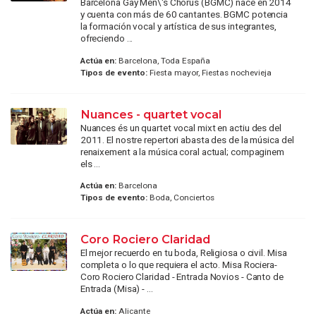
Barcelona Gay Men\'s Chorus (BGMC) nace en 2014
y cuenta con más de 60 cantantes. BGMC potencia
la formación vocal y artística de sus integrantes,
ofreciendo ...
Actúa en:
Barcelona, Toda España
Tipos de evento:
Fiesta mayor, Fiestas nochevieja
Nuances - quartet vocal
Nuances és un quartet vocal mixt en actiu des del
2011. El nostre repertori abasta des de la música del
renaixement a la música coral actual; compaginem
els ...
Actúa en:
Barcelona
Tipos de evento:
Boda, Conciertos
Coro Rociero Claridad
El mejor recuerdo en tu boda, Religiosa o civil. Misa
completa o lo que requiera el acto. Misa Rociera-
Coro Rociero Claridad - Entrada Novios - Canto de
Entrada (Misa) - ...
Actúa en:
Alicante