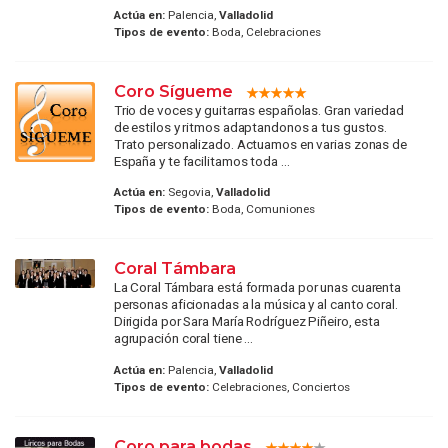
Actúa en:
Palencia,
Valladolid
Tipos de evento:
Boda, Celebraciones
Coro Sígueme
Trio de voces y guitarras españolas. Gran variedad
de estilos y ritmos adaptandonos a tus gustos.
Trato personalizado. Actuamos en varias zonas de
España y te facilitamos toda ...
Actúa en:
Segovia,
Valladolid
Tipos de evento:
Boda, Comuniones
Coral Támbara
La Coral Támbara está formada por unas cuarenta
personas aficionadas a la música y al canto coral.
Dirigida por Sara María Rodríguez Piñeiro, esta
agrupación coral tiene ...
Actúa en:
Palencia,
Valladolid
Tipos de evento:
Celebraciones, Conciertos
Coro para bodas