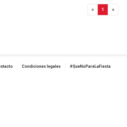
«
1
»
ntacto
Condiciones legales
#QueNoPareLaFiesta