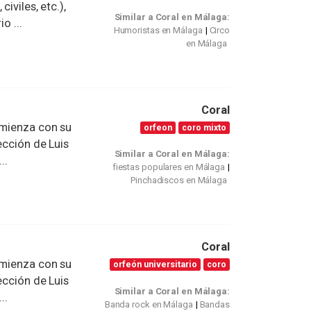
iviles, etc.),
Similar a Coral en Málaga:
o ...
Humoristas en Málaga
Circo
en Málaga
Coral
omienza con su
orfeon
coro mixto
ección de Luis
Similar a Coral en Málaga:
..
fiestas populares en Málaga
Pinchadiscos en Málaga
Coral
omienza con su
orfeón universitario
coro
ección de Luis
Similar a Coral en Málaga:
..
Banda rock en Málaga
Bandas