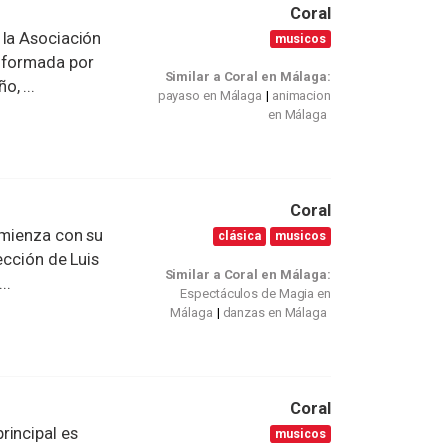
Coral
 la Asociación
musicos
á formada por
Similar a Coral en Málaga:
, ...
payaso en Málaga
animacion
en Málaga
Coral
omienza con su
clásica
musicos
ección de Luis
Similar a Coral en Málaga:
..
Espectáculos de Magia en
Málaga
danzas en Málaga
Coral
incipal es
musicos