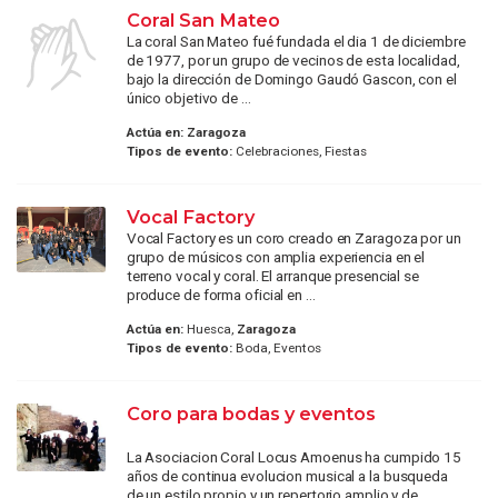
Coral San Mateo
La coral San Mateo fué fundada el dia 1 de diciembre
de 1977, por un grupo de vecinos de esta localidad,
bajo la dirección de Domingo Gaudó Gascon, con el
único objetivo de ...
Actúa en:
Zaragoza
Tipos de evento:
Celebraciones, Fiestas
Vocal Factory
Vocal Factory es un coro creado en Zaragoza por un
grupo de músicos con amplia experiencia en el
terreno vocal y coral. El arranque presencial se
produce de forma oficial en ...
Actúa en:
Huesca,
Zaragoza
Tipos de evento:
Boda, Eventos
Coro para bodas y eventos
La Asociacion Coral Locus Amoenus ha cumpido 15
años de continua evolucion musical a la busqueda
de un estilo propio y un repertorio amplio y de