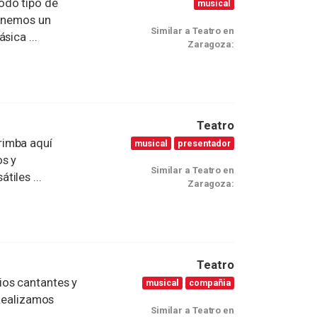
odo tipo de
musical
Tenemos un
Similar a Teatro en
sica ...
Zaragoza:
Teatro
rimba aquí
musical
presentador
os y
Similar a Teatro en
iles ...
Zaragoza:
Teatro
os cantantes y
musical
compañia
 Realizamos
Similar a Teatro en