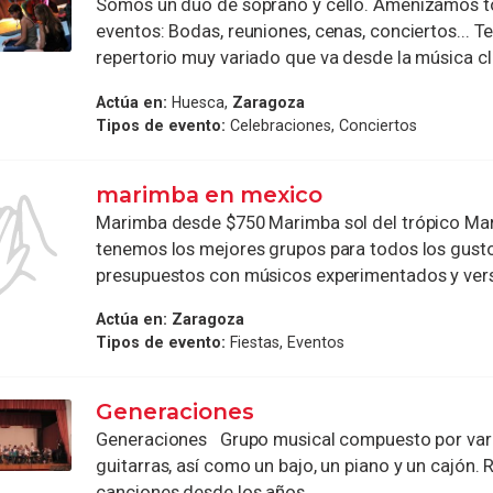
Somos un dúo de soprano y cello. Amenizamos t
eventos: Bodas, reuniones, cenas, conciertos... 
repertorio muy variado que va desde la música clá
Actúa en:
Huesca,
Zaragoza
Tipos de evento:
Celebraciones, Conciertos
marimba en mexico
Marimba desde $750 Marimba sol del trópico Ma
tenemos los mejores grupos para todos los gust
presupuestos con músicos experimentados y versát
Actúa en:
Zaragoza
Tipos de evento:
Fiestas, Eventos
Generaciones
Generaciones Grupo musical compuesto por vari
guitarras, así como un bajo, un piano y un cajón.
canciones desde los años ...