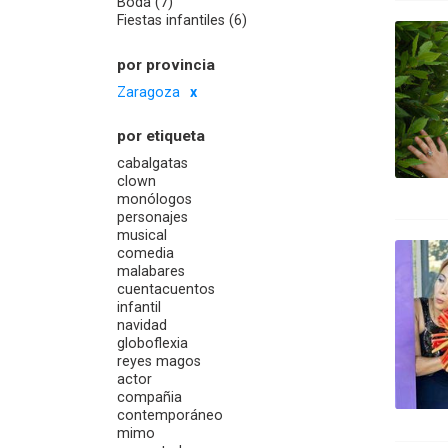
Boda (7)
Fiestas infantiles (6)
por provincia
Zaragoza
por etiqueta
cabalgatas
clown
monólogos
personajes
musical
comedia
malabares
cuentacuentos
infantil
navidad
globoflexia
reyes magos
actor
compañia
contemporáneo
mimo