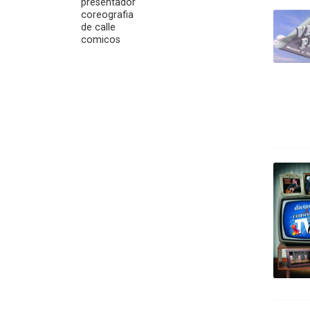
presentador
coreografia
de calle
comicos