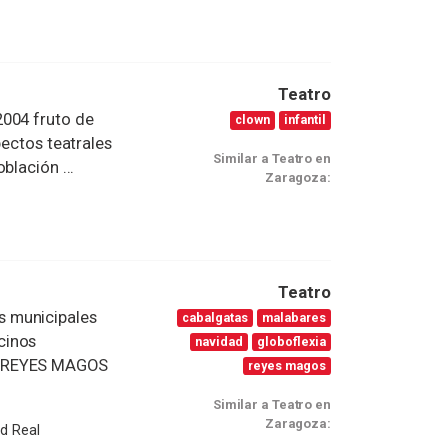
Teatro
2004 fruto de
clown
infantil
pectos teatrales
Similar a Teatro en
blación ...
Zaragoza:
Teatro
s municipales
cabalgatas
malabares
cinos
navidad
globoflexia
S REYES MAGOS
reyes magos
Similar a Teatro en
Zaragoza:
ad Real