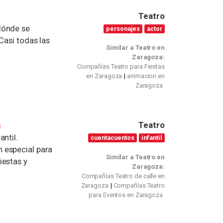
Teatro
dónde se
personajes
actor
Casi todas las
Similar a Teatro en
Zaragoza:
Compañías Teatro para Fiestas
en Zaragoza
animacion en
Zaragoza
a
Teatro
ntil.
cuentacuentos
infantil
 especial para
Similar a Teatro en
iestas y
Zaragoza:
Compañías Teatro de calle en
Zaragoza
Compañías Teatro
para Eventos en Zaragoza