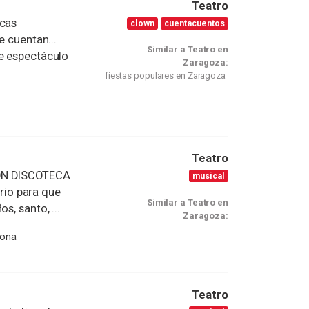
Teatro
icas
clown
cuentacuentos
e cuentan...
Similar a Teatro en
te espectáculo
Zaragoza:
fiestas populares en Zaragoza
Teatro
ON DISCOTECA
musical
io para que
Similar a Teatro en
s, santo, ...
Zaragoza:
rona
Teatro