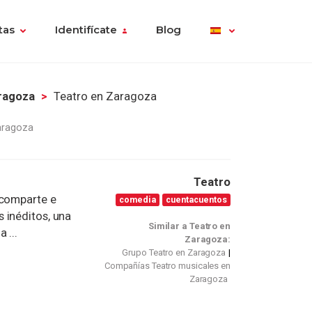
tas
Identifícate
Blog
ragoza
Teatro en Zaragoza
aragoza
Teatro
 comparte e
comedia
cuentacuentos
 inéditos, una
Similar a Teatro en
 ...
Zaragoza:
Grupo Teatro en Zaragoza
Compañías Teatro musicales en
Zaragoza