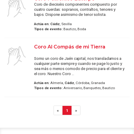
Coro de dieciséis componentes compuesto por
cuatro cuerdas: sopranos, contraltos, tenores y
bajos. Dispone asimismo de tenor solista.
Actúa en:
Cádiz
, Sevilla
Tipos de evento:
Bautizo, Boda
Coro Al Compás de mi Tierra
Somo un coro de Jaén capital, nos transladamos a
cualquier parte siempre y cuando se page lo justo y
sea más o menos comodo de precio para el cliente y
el coro. Nuestro Coro ...
Actúa en:
Almería,
Cádiz
, Córdoba, Granada
Tipos de evento:
Aniversario, Banquetes, Bautizo
«
1
»