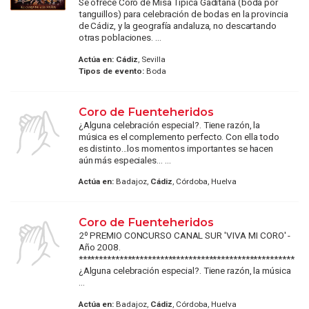
Se ofrece Coro de Misa Típica Gaditana (boda por
tanguillos) para celebración de bodas en la provincia
de Cádiz, y la geografía andaluza, no descartando
otras poblaciones. ...
Actúa en:
Cádiz
, Sevilla
Tipos de evento:
Boda
Coro de Fuenteheridos
¿Alguna celebración especial?. Tiene razón, la
música es el complemento perfecto. Con ella todo
es distinto...los momentos importantes se hacen
aún más especiales… ...
Actúa en:
Badajoz,
Cádiz
, Córdoba, Huelva
Coro de Fuenteheridos
2º PREMIO CONCURSO CANAL SUR 'VIVA MI CORO' -
Año 2008.
*****************************************************
¿Alguna celebración especial?. Tiene razón, la música
...
Actúa en:
Badajoz,
Cádiz
, Córdoba, Huelva