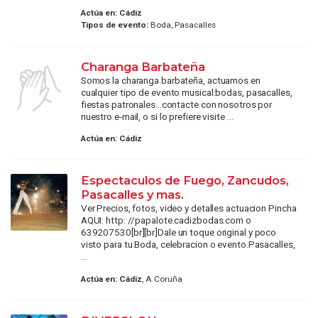
Actúa en:
Cádiz
Tipos de evento:
Boda, Pasacalles
Charanga Barbateña
Somos la charanga barbateña, actuamos en
cualquier tipo de evento musical:bodas, pasacalles,
fiestas patronales...contacte con nosotros por
nuestro e-mail, o si lo prefiere visite ...
Actúa en:
Cádiz
Espectaculos de Fuego, Zancudos,
Pasacalles y mas.
Ver Precios, fotos, video y detalles actuacion Pincha
AQUI: http: //papalote.cadizbodas.com o
639207530[br][br]Dale un toque original y poco
visto para tu Boda, celebracion o evento.Pasacalles,
...
Actúa en:
Cádiz
, A Coruña