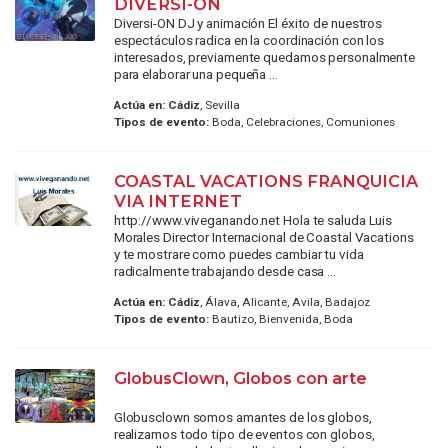
DIVERSI-ON
Diversi-ON DJ y animación El éxito de nuestros
espectáculos radica en la coordinación con los
interesados, previamente quedamos personalmente
para elaborar una pequeña ...
Actúa en:
Cádiz
, Sevilla
Tipos de evento:
Boda, Celebraciones, Comuniones
COASTAL VACATIONS FRANQUICIA
VIA INTERNET
http://www.viveganando.net Hola te saluda Luis
Morales Director Internacional de Coastal Vacations
y te mostrare como puedes cambiar tu vida
radicalmente trabajando desde casa ...
Actúa en:
Cádiz
, Álava, Alicante, Avila, Badajoz
Tipos de evento:
Bautizo, Bienvenida, Boda
GlobusClown, Globos con arte
Globusclown somos amantes de los globos,
realizamos todo tipo de eventos con globos,