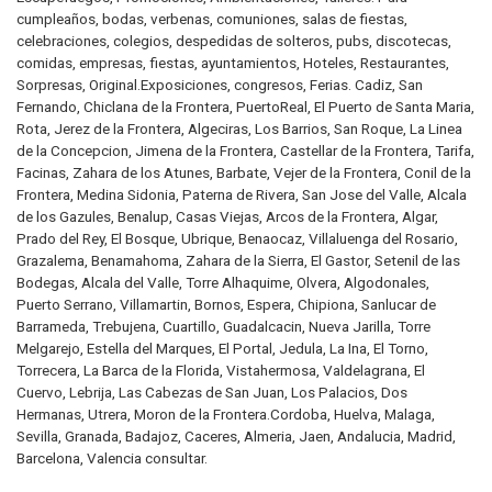
cumpleaños, bodas, verbenas, comuniones, salas de fiestas,
celebraciones, colegios, despedidas de solteros, pubs, discotecas,
comidas, empresas, fiestas, ayuntamientos, Hoteles, Restaurantes,
Sorpresas, Original.Exposiciones, congresos, Ferias. Cadiz, San
Fernando, Chiclana de la Frontera, PuertoReal, El Puerto de Santa Maria,
Rota, Jerez de la Frontera, Algeciras, Los Barrios, San Roque, La Linea
de la Concepcion, Jimena de la Frontera, Castellar de la Frontera, Tarifa,
Facinas, Zahara de los Atunes, Barbate, Vejer de la Frontera, Conil de la
Frontera, Medina Sidonia, Paterna de Rivera, San Jose del Valle, Alcala
de los Gazules, Benalup, Casas Viejas, Arcos de la Frontera, Algar,
Prado del Rey, El Bosque, Ubrique, Benaocaz, Villaluenga del Rosario,
Grazalema, Benamahoma, Zahara de la Sierra, El Gastor, Setenil de las
Bodegas, Alcala del Valle, Torre Alhaquime, Olvera, Algodonales,
Puerto Serrano, Villamartin, Bornos, Espera, Chipiona, Sanlucar de
Barrameda, Trebujena, Cuartillo, Guadalcacin, Nueva Jarilla, Torre
Melgarejo, Estella del Marques, El Portal, Jedula, La Ina, El Torno,
Torrecera, La Barca de la Florida, Vistahermosa, Valdelagrana, El
Cuervo, Lebrija, Las Cabezas de San Juan, Los Palacios, Dos
Hermanas, Utrera, Moron de la Frontera.Cordoba, Huelva, Malaga,
Sevilla, Granada, Badajoz, Caceres, Almeria, Jaen, Andalucia, Madrid,
Barcelona, Valencia consultar.