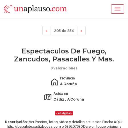
«
205 de 254
»
Espectaculos De Fuego,
Zancudos, Pasacalles Y Mas.
0 valoraciones
Provincia
A Coruña
Actúa en
Cádiz , A Coruña
cabalgatas
Descripción:
Ver Precios, fotos, video y detalles actuacion Pincha AQUI:
http: //papalote.cadizbodas.com o 639207530 Dale un toque original y