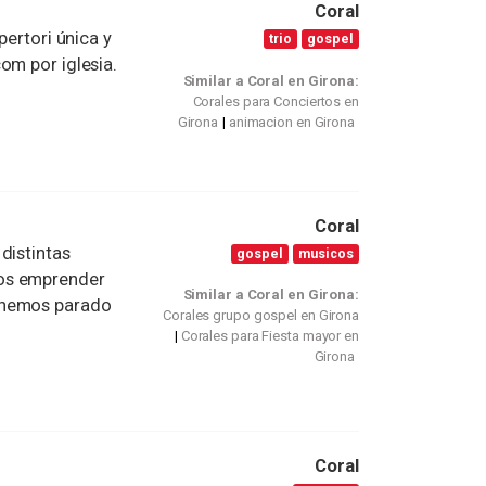
Coral
pertori única y
trio
gospel
om por iglesia.
Similar a Coral en Girona:
Corales para Conciertos en
Girona
animacion en Girona
Coral
distintas
gospel
musicos
mos emprender
Similar a Coral en Girona:
 hemos parado
Corales grupo gospel en Girona
Corales para Fiesta mayor en
Girona
Coral