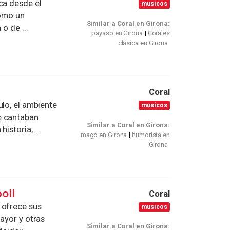
ca desde el
musicos
como un
Similar a Coral en Girona:
o de ...
payaso en Girona
Corales
clásica en Girona
Coral
ulo, el ambiente
musicos
e cantaban
Similar a Coral en Girona:
istoria, ...
mago en Girona
humorista en
Girona
oll
Coral
 ofrece sus
musicos
ayor y otras
Similar a Coral en Girona: