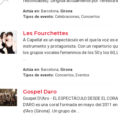
festividades). Dirigida actualmente por Teresita M
Actúa en:
Barcelona,
Girona
Tipos de evento:
Celebraciones, Conciertos
Les Fourchettes
A Capella! es un espectáculo en el que la voz es e
instrumento y protagonista. Con un repertorio 
los grupos vocales femeninos de los 50 y los 60,
...
Actúa en:
Barcelona,
Girona
Tipos de evento:
Conciertos, Eventos
Gospel Daro
Gospel D\'Aro - EL ESPECTÁCULO DESDE EL CO
D’ARO es una coral formada en mayo del 2011 en 
d’Aro (Girona). Un grupo de ...