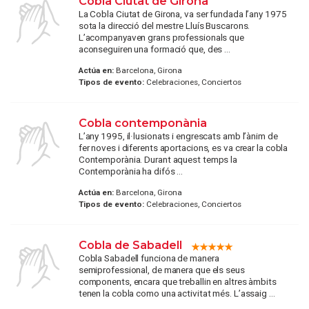
Cobla Ciutat de Girona
La Cobla Ciutat de Girona, va ser fundada l’any 1975
sota la direcció del mestre Lluís Buscarons.
L’acompanyaven grans professionals que
aconseguiren una formació que, des ...
Actúa en:
Barcelona, Girona
Tipos de evento:
Celebraciones, Conciertos
Cobla contemponània
L’any 1995, il·lusionats i engrescats amb l’ànim de
fer noves i diferents aportacions, es va crear la cobla
Contemporània. Durant aquest temps la
Contemporània ha difós ...
Actúa en:
Barcelona, Girona
Tipos de evento:
Celebraciones, Conciertos
Cobla de Sabadell
Cobla Sabadell funciona de manera
semiprofessional, de manera que els seus
components, encara que treballin en altres àmbits
tenen la cobla como una activitat més. L’assaig ...