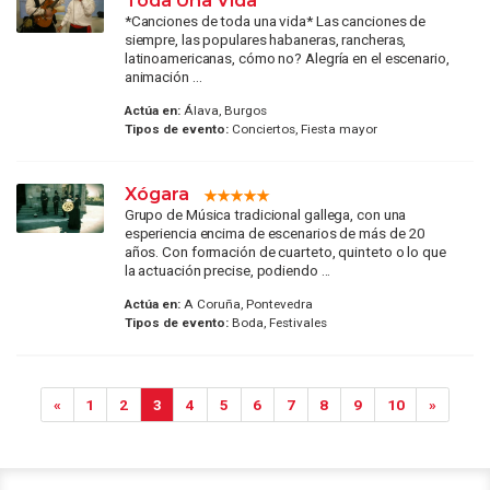
*Canciones de toda una vida* Las canciones de
siempre, las populares habaneras, rancheras,
latinoamericanas, cómo no? Alegría en el escenario,
animación ...
Actúa en:
Álava, Burgos
Tipos de evento:
Conciertos, Fiesta mayor
Xógara
Grupo de Música tradicional gallega, con una
esperiencia encima de escenarios de más de 20
años. Con formación de cuarteto, quinteto o lo que
la actuación precise, podiendo ...
Actúa en:
A Coruña, Pontevedra
Tipos de evento:
Boda, Festivales
«
1
2
3
4
5
6
7
8
9
10
»