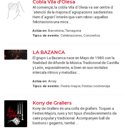
Cobla Vila d'Olesa
Al començar, la cobla Vila d´Olesa va ser centre d
´atenció de la majoria d´agrupacions sardanistes.
Hem d´agrair l´interès que vam rebre i aquelles
felicitacions una mica ...
Actúa en:
Barcelona, Tarragona
Tipos de evento:
Celebraciones, Conciertos
LA BAZANCA
El grupo La Bazanca nace en Mayo de 1980 con la
finalidad de difundir la Música Tradicional de Castilla
y León, especialmente, si bien en sus recitales
intercala ritmos y melodías ...
Actúa en:
Array
Tipos de evento:
Fiesta mayor, Fiestas nochevieja
Kony de Grallers
Kony de Grallers és una colla de grallers. Toquen a
Festes Majors, rues y tot tipus d'esdeveniments de
caire popular y tradicional. Acompanyen ball de
bastons i gegants, també ...