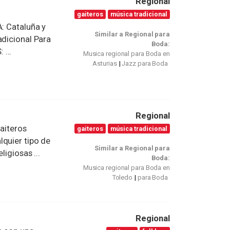
Regional
gaiteros
música tradicional
 Cataluña y
Similar a Regional para
adicional Para
Boda:
...
Musica regional para Boda en
Asturias
Jazz para Boda
Regional
gaiteros
gaiteros
música tradicional
lquier tipo de
Similar a Regional para
ligiosas ...
Boda:
Musica regional para Boda en
Toledo
para Boda
Regional