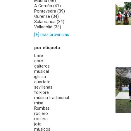
Madrid (46)
A Coruña (41)
Pontevedra (39)
Ourense (34)
Salamanca (34)
Valladolid (33)
[+] más provincias
por etiqueta
baile
coro
gaiteros
musical
iglesia
cuarteto
sevillanas
folklore
música tradicional
misa
Rumbas
rociero
rociera
jota
musicos