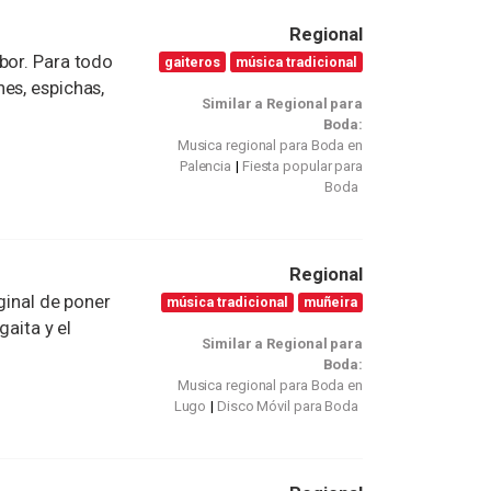
Regional
bor. Para todo
gaiteros
música tradicional
es, espichas,
Similar a Regional para
Boda:
Musica regional para Boda en
Palencia
Fiesta popular para
Boda
Regional
ginal de poner
música tradicional
muñeira
gaita y el
Similar a Regional para
Boda:
Musica regional para Boda en
Lugo
Disco Móvil para Boda