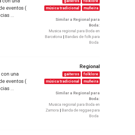
a con una
gaiteros
folklore
 de eventos (
música tradicional
muñeira
ias ...
Similar a Regional para
Boda:
Musica regional para Boda en
Barcelona
Bandas de folk para
Boda
Regional
a con una
gaiteros
folklore
 de eventos (
música tradicional
muñeira
ias ...
Similar a Regional para
Boda:
Musica regional para Boda en
Zamora
Banda de reggae para
Boda