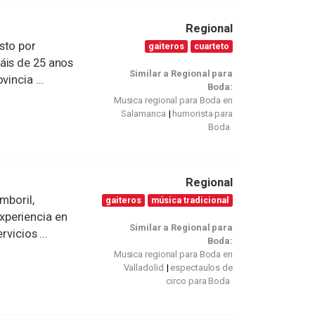
Regional
sto por
gaiteros
cuarteto
áis de 25 anos
Similar a Regional para
incia ...
Boda:
Musica regional para Boda en
Salamanca
humorista para
Boda
Regional
mboril,
gaiteros
música tradicional
xperiencia en
Similar a Regional para
rvicios ...
Boda:
Musica regional para Boda en
Valladolid
espectaulos de
circo para Boda