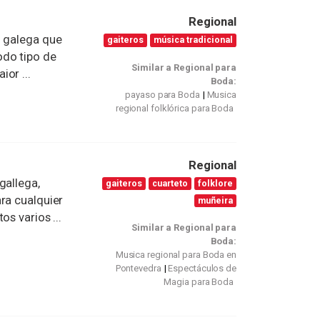
Regional
l galega que
gaiteros
música tradicional
odo tipo de
Similar a Regional para
or ...
Boda:
payaso para Boda
Musica
regional folklórica para Boda
Regional
gallega,
gaiteros
cuarteto
folklore
ra cualquier
muñeira
s varios ...
Similar a Regional para
Boda:
Musica regional para Boda en
Pontevedra
Espectáculos de
Magia para Boda