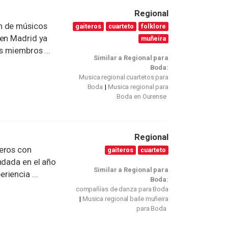
Regional
n de músicos
gaiteros
cuarteto
folklore
 en Madrid ya
muñeira
s miembros ...
Similar a Regional para
Boda:
Musica regional cuartetos para
Boda
Musica regional para
Boda en Ourense
Regional
teros con
gaiteros
cuarteto
ndada en el año
Similar a Regional para
iencia ...
Boda:
compañías de danza para Boda
Musica regional baile muñeira
para Boda