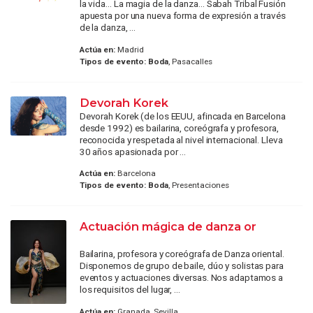
la vida… La magia de la danza… Sabah Tribal Fusión
apuesta por una nueva forma de expresión a través
de la danza, ...
Actúa en:
Madrid
Tipos de evento:
Boda
, Pasacalles
Devorah Korek
Devorah Korek (de los EEUU, afincada en Barcelona
desde 1992) es bailarina, coreógrafa y profesora,
reconocida y respetada al nivel internacional. Lleva
30 años apasionada por ...
Actúa en:
Barcelona
Tipos de evento:
Boda
, Presentaciones
Actuación mágica de danza or
Bailarina, profesora y coreógrafa de Danza oriental.
Disponemos de grupo de baile, dúo y solistas para
eventos y actuaciones diversas. Nos adaptamos a
los requisitos del lugar, ...
Actúa en:
Granada, Sevilla