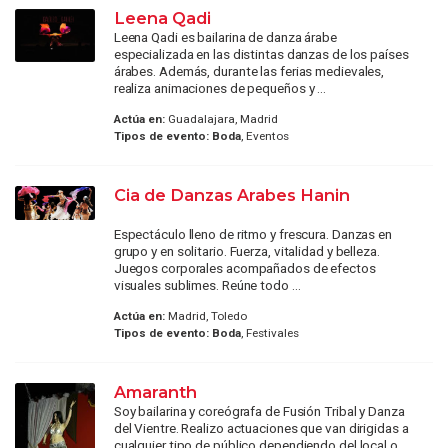
Leena Qadi
Leena Qadi es bailarina de danza árabe
especializada en las distintas danzas de los países
árabes. Además, durante las ferias medievales,
realiza animaciones de pequeños y ...
Actúa en:
Guadalajara, Madrid
Tipos de evento:
Boda
, Eventos
Cia de Danzas Arabes Hanin
Espectáculo lleno de ritmo y frescura. Danzas en
grupo y en solitario. Fuerza, vitalidad y belleza.
Juegos corporales acompañados de efectos
visuales sublimes. Reúne todo ...
Actúa en:
Madrid, Toledo
Tipos de evento:
Boda
, Festivales
Amaranth
Soy bailarina y coreógrafa de Fusión Tribal y Danza
del Vientre. Realizo actuaciones que van dirigidas a
cualquier tipo de público dependiendo del local o