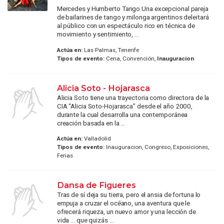
Mercedes y Humberto Tango Una excepcional pareja
de bailarines de tango y milonga argentinos deleitará
al público con un espectáculo rico en técnica de
movimiento y sentimiento, ...
Actúa en:
Las Palmas, Tenerife
Tipos de evento:
Cena, Convención,
Inauguracion
Alicia Soto - Hojarasca
Alicia Soto tiene una trayectoria como directora de la
CIA “Alicia Soto-Hojarasca” desde el año 2000,
durante la cual desarrolla una contemporánea
creación basada en la ...
Actúa en:
Valladolid
Tipos de evento:
Inauguracion, Congreso, Exposiciones,
Ferias
Dansa de Figueres
Tras de sí deja su tierra, pero el ansia de fortuna lo
empuja a cruzar el océano, una aventura que le
ofrecerá riqueza, un nuevo amor y una lección de
vida ... que quizás ...