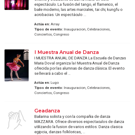
espectáculo. La fusión del tango, el flamenco, el
baile moderno, las artes marciales, tai chi, kungfu o
acrobacias. Un espectáculo ...
Actúa en:
Array
Tipos de evento:
Inauguracion, Celebraciones,
Conciertos, Congreso
I Muestra Anual de Danza
I MUESTRA ANUAL DE DANZA La Escuela de Danzas
Maria Doval organiza la I Muestra Anual de Danza
ofrecida por las alumnas de danza clásica. El evento
se llevará a cabo el ...
Actúa en:
Lugo
Tipos de evento:
Inauguracion, Celebraciones,
Conciertos, Congreso
Geadanza
Bailarina solista y con la compañia de danza
MAZZARA. Ofrece diversos espectaculos de danza
utilizando la fusion de varios estilos: Danza clasica
egipcia, danzas folkloricas, ...