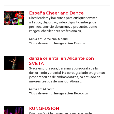
España Cheer and Dance
Cheerleaders y bailarines para cualquier evento
artístico, deportivo, video clips, tv, entrega de
premios, anuncio de un nuevo producto, como
imagen, cheerleaders profesionales, ...
Actúa en:
Barcelona, Madrid
Tipos de evento:
Inauguracion
, Eventos
danza oriental en Alicante con
SVETA
Sveta es profesora, bailarina y coreografa de la
danza hindu y oreintal. Ha coreografiado programas
y espectaculos de ambas danzas, ha actuado en
mejores teatros del mundo. Ahora ...
Actúa en:
Alicante
Tipos de evento:
Inauguracion
, Recepcion
KUNGFUSION
Oriente y Occidente se dan la mano en este