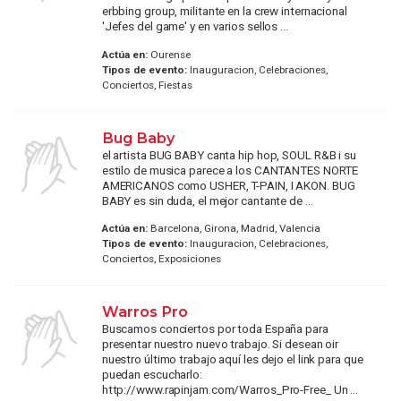
erbbing group, militante en la crew internacional
'Jefes del game' y en varios sellos ...
Actúa en:
Ourense
Tipos de evento:
Inauguracion, Celebraciones,
Conciertos, Fiestas
Bug Baby
el artista BUG BABY canta hip hop, SOUL R&B i su
estilo de musica parece a los CANTANTES NORTE
AMERICANOS como USHER, T-PAIN, I AKON. BUG
BABY es sin duda, el mejor cantante de ...
Actúa en:
Barcelona, Girona, Madrid, Valencia
Tipos de evento:
Inauguracion, Celebraciones,
Conciertos, Exposiciones
Warros Pro
Buscamos conciertos por toda España para
presentar nuestro nuevo trabajo. Si desean oir
nuestro último trabajo aquí les dejo el link para que
puedan escucharlo:
http://www.rapinjam.com/Warros_Pro-Free_ Un ...