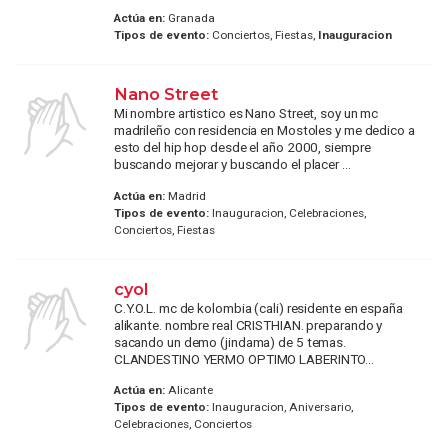
Actúa en:
Granada
Tipos de evento:
Conciertos, Fiestas,
Inauguracion
Nano Street
Mi nombre artistico es Nano Street, soy un mc
madrileño con residencia en Mostoles y me dedico a
esto del hip hop desde el año 2000, siempre
buscando mejorar y buscando el placer ...
Actúa en:
Madrid
Tipos de evento:
Inauguracion, Celebraciones,
Conciertos, Fiestas
cyol
C.Y.O.L. mc de kolombia (cali) residente en españa
alikante. nombre real CRISTHIAN. preparando y
sacando un demo (jindama) de 5 temas.
CLANDESTINO YERMO OPTIMO LABERINTO...
Actúa en:
Alicante
Tipos de evento:
Inauguracion, Aniversario,
Celebraciones, Conciertos