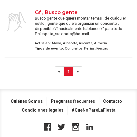
Gf , Busco gente
Busco gente que quiera montar temas , de cualquier
estilo , gente que quiera organizar un concierto ,
disponible \"musicalmente hablando \" para todo .
Psicopata_susopata@hotmail....
Actúa en:
Álava, Albacete, Alicante, Almería
Tipos de evento:
Conciertos,
Ferias
, Fiestas
«
1
»
Quiénes Somos
Preguntas frecuentes
Contacto
Condiciones legales
#QueNoPareLaFiesta