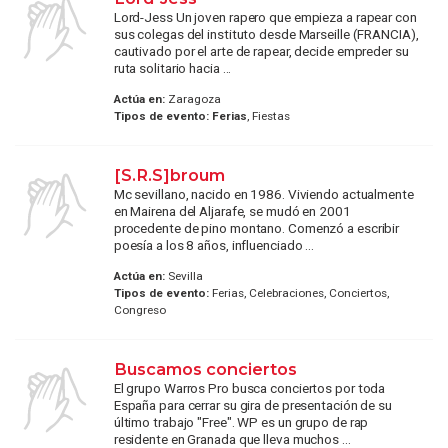
Lord-Jess Un joven rapero que empieza a rapear con
sus colegas del instituto desde Marseille (FRANCIA),
cautivado por el arte de rapear, decide empreder su
ruta solitario hacia ...
Actúa en:
Zaragoza
Tipos de evento:
Ferias
, Fiestas
[S.R.S]broum
Mc sevillano, nacido en 1986. Viviendo actualmente
en Mairena del Aljarafe, se mudó en 2001
procedente de pino montano. Comenzó a escribir
poesía a los 8 años, influenciado ...
Actúa en:
Sevilla
Tipos de evento:
Ferias, Celebraciones, Conciertos,
Congreso
Buscamos conciertos
El grupo Warros Pro busca conciertos por toda
España para cerrar su gira de presentación de su
último trabajo "Free". WP es un grupo de rap
residente en Granada que lleva muchos ...