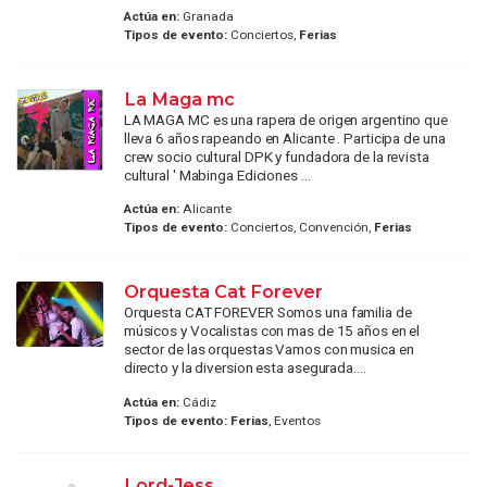
Actúa en:
Granada
Tipos de evento:
Conciertos,
Ferias
La Maga mc
LA MAGA MC es una rapera de origen argentino que
lleva 6 años rapeando en Alicante . Participa de una
crew socio cultural DPK y fundadora de la revista
cultural ' Mabinga Ediciones ...
Actúa en:
Alicante
Tipos de evento:
Conciertos, Convención,
Ferias
Orquesta Cat Forever
Orquesta CAT FOREVER Somos una familia de
músicos y Vocalistas con mas de 15 años en el
sector de las orquestas Vamos con musica en
directo y la diversion esta asegurada....
Actúa en:
Cádiz
Tipos de evento:
Ferias
, Eventos
Lord-Jess