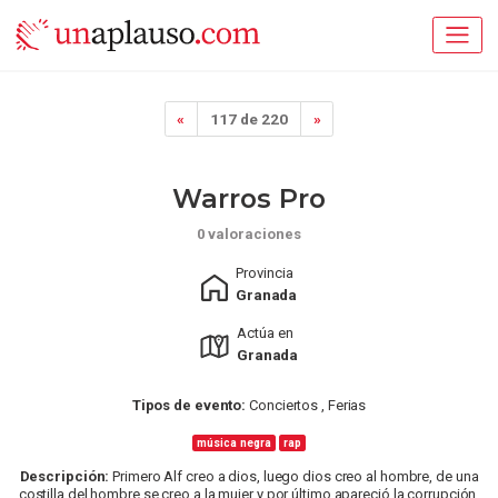
«
117 de 220
»
Warros Pro
0 valoraciones
Provincia
Granada
Actúa en
Granada
Tipos de evento:
Conciertos , Ferias
música negra
rap
Descripción:
Primero Alf creo a dios, luego dios creo al hombre, de una
costilla del hombre se creo a la mujer y por último apareció la corrupción.