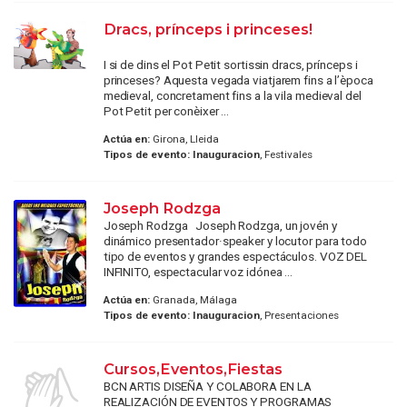
Dracs, prínceps i princeses!
I si de dins el Pot Petit sortissin dracs, prínceps i
princeses? Aquesta vegada viatjarem fins a l’època
medieval, concretament fins a la vila medieval del
Pot Petit per conèixer ...
Actúa en:
Girona, Lleida
Tipos de evento:
Inauguracion
, Festivales
Joseph Rodzga
Joseph Rodzga Joseph Rodzga, un jovén y
dinámico presentador·speaker y locutor para todo
tipo de eventos y grandes espectáculos. VOZ DEL
INFINITO, espectacular voz idónea ...
Actúa en:
Granada, Málaga
Tipos de evento:
Inauguracion
, Presentaciones
Cursos,Eventos,Fiestas
BCN ARTIS DISEÑA Y COLABORA EN LA
REALIZACIÓN DE EVENTOS Y PROGRAMAS