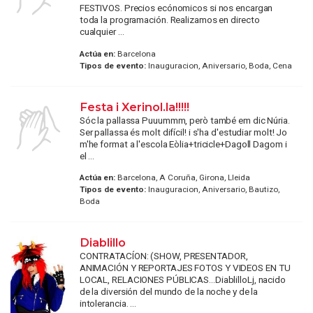
FESTIVOS. Precios ecónomicos si nos encargan
toda la programación. Realizamos en directo
cualquier ...
Actúa en:
Barcelona
Tipos de evento:
Inauguracion, Aniversario, Boda, Cena
Festa i Xerinol.la!!!!!
Sóc la pallassa Puuummm, però també em dic Núria.
Ser pallassa és molt difícil! i s'ha d'estudiar molt! Jo
m'he format a l'escola Eòlia+tricicle+Dagoll Dagom i
el ...
Actúa en:
Barcelona, A Coruña, Girona, Lleida
Tipos de evento:
Inauguracion, Aniversario, Bautizo,
Boda
Diablillo
CONTRATACÍON: (SHOW, PRESENTADOR,
ANIMACIÓN Y REPORTAJES FOTOS Y VIDEOS EN TU
LOCAL, RELACIONES PÚBLICAS...DiablilloLj, nacido
de la diversión del mundo de la noche y de la
intolerancia. ...