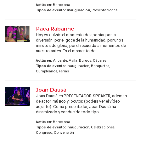
Actúa en:
Barcelona
Tipos de evento:
Inauguracion
, Presentaciones
Paca Rabanne
Hoy es quizás el momento de apostar por la
diversión, por el goce de la humanidad, por unos
minutos de gloria, por el recuerdo a momentos de
nuestro antes. Es el momento de ...
Actúa en:
Alicante, Avila, Burgos, Cáceres
Tipos de evento:
Inauguracion, Banquetes,
Cumpleaños, Ferias
Joan Dausà
Joan Dausà es PRESENTADOR-SPEAKER, ademas
de actor, músico y locutor. (podeis ver el vídeo
adjunto). Como presentador, Joan Dausà ha
dinamizado y conducido todo tipo ...
Actúa en:
Barcelona
Tipos de evento:
Inauguracion, Celebraciones,
Congreso, Convención