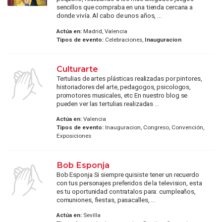
sencillos que compraba en una tienda cercana a
donde vivía. Al cabo de unos años, ...
Actúa en:
Madrid, Valencia
Tipos de evento:
Celebraciones,
Inauguracion
Culturarte
Tertulias de artes plásticas realizadas por pintores,
historiadores del arte, pedagogos, psicologos,
promotores musicales, etc En nuestro blog se
pueden ver las tertulias realizadas ...
Actúa en:
Valencia
Tipos de evento:
Inauguracion, Congreso, Convención,
Exposiciones
Bob Esponja
Bob Esponja Si siempre quisiste tener un recuerdo
con tus personajes preferidos de la television, esta
es tu oportunidad contratalos para: cumpleaños,
comuniones, fiestas, pasacalles, ...
Actúa en:
Sevilla