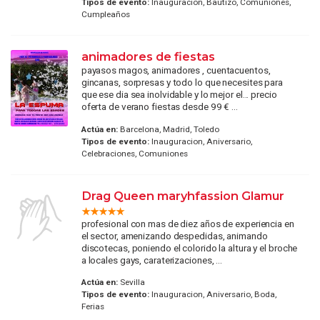
Tipos de evento:
Inauguracion, Bautizo, Comuniones,
Cumpleaños
animadores de fiestas
payasos magos, animadores , cuentacuentos,
gincanas, sorpresas y todo lo que necesites para
que ese dia sea inolvidable y lo mejor el... precio
oferta de verano fiestas desde 99 € ...
Actúa en:
Barcelona, Madrid, Toledo
Tipos de evento:
Inauguracion, Aniversario,
Celebraciones, Comuniones
Drag Queen maryhfassion Glamur
profesional con mas de diez años de experiencia en
el sector, amenizando despedidas, animando
discotecas, poniendo el colorido la altura y el broche
a locales gays, caraterizaciones, ...
Actúa en:
Sevilla
Tipos de evento:
Inauguracion, Aniversario, Boda,
Ferias