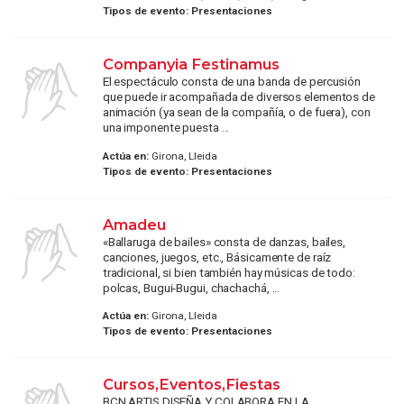
Tipos de evento:
Presentaciones
Companyia Festinamus
El espectáculo consta de una banda de percusión
que puede ir acompañada de diversos elementos de
animación (ya sean de la compañía, o de fuera), con
una imponente puesta ...
Actúa en:
Girona, Lleida
Tipos de evento:
Presentaciones
Amadeu
«Ballaruga de bailes» consta de danzas, bailes,
canciones, juegos, etc., Básicamente de raíz
tradicional, si bien también hay músicas de todo:
polcas, Bugui-Bugui, chachachá, ...
Actúa en:
Girona, Lleida
Tipos de evento:
Presentaciones
Cursos,Eventos,Fiestas
BCN ARTIS DISEÑA Y COLABORA EN LA