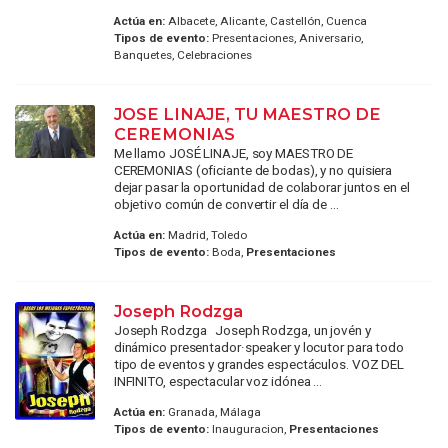
Actúa en:
Albacete, Alicante, Castellón, Cuenca
Tipos de evento:
Presentaciones, Aniversario,
Banquetes, Celebraciones
JOSE LINAJE, TU MAESTRO DE
CEREMONIAS
Me llamo JOSÉ LINAJE, soy MAESTRO DE
CEREMONIAS (oficiante de bodas), y no quisiera
dejar pasar la oportunidad de colaborar juntos en el
objetivo común de convertir el día de ...
Actúa en:
Madrid, Toledo
Tipos de evento:
Boda,
Presentaciones
Joseph Rodzga
Joseph Rodzga Joseph Rodzga, un jovén y
dinámico presentador·speaker y locutor para todo
tipo de eventos y grandes espectáculos. VOZ DEL
INFINITO, espectacular voz idónea ...
Actúa en:
Granada, Málaga
Tipos de evento:
Inauguracion,
Presentaciones