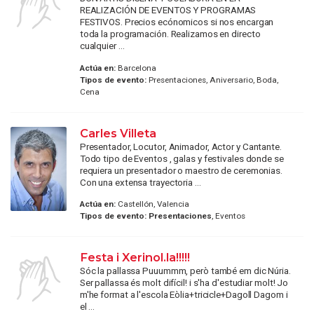
REALIZACIÓN DE EVENTOS Y PROGRAMAS
FESTIVOS. Precios ecónomicos si nos encargan
toda la programación. Realizamos en directo
cualquier ...
Actúa en:
Barcelona
Tipos de evento:
Presentaciones, Aniversario, Boda,
Cena
Carles Villeta
Presentador, Locutor, Animador, Actor y Cantante.
Todo tipo de Eventos , galas y festivales donde se
requiera un presentador o maestro de ceremonias.
Con una extensa trayectoria ...
Actúa en:
Castellón, Valencia
Tipos de evento:
Presentaciones
, Eventos
Festa i Xerinol.la!!!!!
Sóc la pallassa Puuummm, però també em dic Núria.
Ser pallassa és molt difícil! i s'ha d'estudiar molt! Jo
m'he format a l'escola Eòlia+tricicle+Dagoll Dagom i
el ...