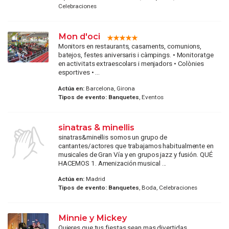
Celebraciones
Mon d'oci
Monitors en restaurants, casaments, comunions,
batejos, festes aniversaris i càmpings. • Monitoratge
en activitats extraescolars i menjadors • Colònies
esportives • ...
Actúa en:
Barcelona, Girona
Tipos de evento:
Banquetes
, Eventos
sinatras & minellis
sinatras&minellis somos un grupo de
cantantes/actores que trabajamos habitualmente en
musicales de Gran Vía y en grupos jazz y fusión. QUÉ
HACEMOS 1. Amenización musical ...
Actúa en:
Madrid
Tipos de evento:
Banquetes
, Boda, Celebraciones
Minnie y Mickey
Quieres que tus fiestas sean mas divertidas,