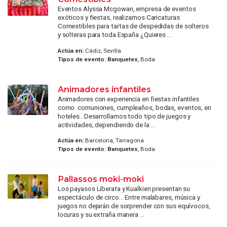
Eventos Alyssa Mcgowan, empresa de eventos
exóticos y fiestas, realizamos Caricaturas
Comestibles para tartas de despedidas de solteros
y solteras para toda España ¿Quieres ...
Actúa en:
Cádiz, Sevilla
Tipos de evento:
Banquetes
, Boda
Animadores infantiles
Animadores con experiencia en fiestas infantiles
como: comuniones, cumpleaños, bodas, eventos, en
hoteles.. Desarrollamos todo tipo de juegos y
actividades, dependiendo de la ...
Actúa en:
Barcelona, Tarragona
Tipos de evento:
Banquetes
, Boda
Pallassos moki-moki
Los payasos Liberata y Kualkieri presentan su
espectáculo de circo... Entre malabares, música y
juegos no dejarán de sorprender con sus equívocos,
locuras y su extraña manera ...