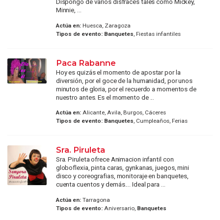
Dispongo de varios disfraces tales como Mickey,
Minnie, ...
Actúa en:
Huesca, Zaragoza
Tipos de evento:
Banquetes
, Fiestas infantiles
Paca Rabanne
Hoy es quizás el momento de apostar por la
diversión, por el goce de la humanidad, por unos
minutos de gloria, por el recuerdo a momentos de
nuestro antes. Es el momento de ...
Actúa en:
Alicante, Avila, Burgos, Cáceres
Tipos de evento:
Banquetes
, Cumpleaños, Ferias
Sra. Piruleta
Sra. Piruleta ofrece Animacion infantil con
globoflexia, pinta caras, gynkanas, juegos, mini
disco y coreografias, monitoraje en banquetes,
cuenta cuentos y demás.... Ideal para ...
Actúa en:
Tarragona
Tipos de evento:
Aniversario,
Banquetes