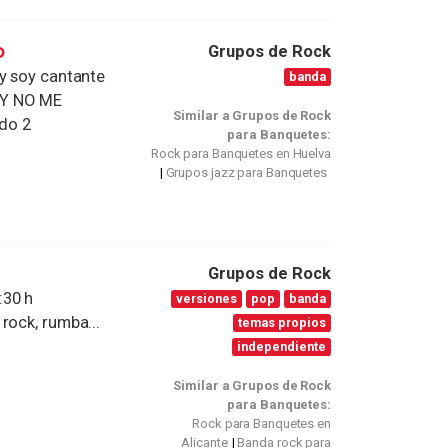
o
Grupos de Rock
 y soy cantante
banda
HOY NO ME
Similar a Grupos de Rock
do 2
para Banquetes:
Rock para Banquetes en Huelva
Grupos jazz para Banquetes
Grupos de Rock
:30 h
versiones
pop
banda
rock, rumba...
temas propios
independiente
Similar a Grupos de Rock
para Banquetes:
Rock para Banquetes en
Alicante
Banda rock para