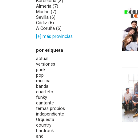
Barcelona (8)
Almería (7)
Madrid (7)
Sevilla (6)
Cádiz (6)
A Coruña (6)
[+] más provincias
por etiqueta
actual
versiones
punk
pop
musica
banda
cuarteto
funky
cantante
temas propios
independiente
Orquesta
country
hardrock
and