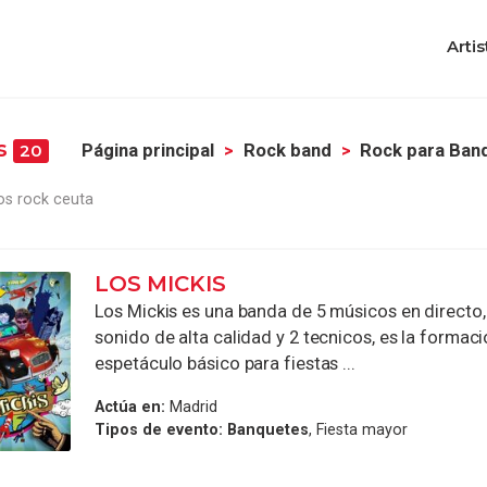
Artis
es
Página principal
Rock band
Rock para Ban
20
os rock ceuta
LOS MICKIS
Los Mickis es una banda de 5 músicos en directo
sonido de alta calidad y 2 tecnicos, es la formaci
espetáculo básico para fiestas ...
Actúa en:
Madrid
Tipos de evento:
Banquetes
, Fiesta mayor