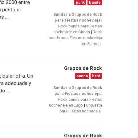
ño 2000 entre
punk
banda
 punto el
Similar a Grupos de Rock
 ...
para Fiestas nochevieja:
Rock bands para Fiestas
nochevieja en Girona
Rock
bands para Fiestas nochevieja
en Zamora
Grupos de Rock
lquier otra. Un
banda
hard
ura adecuada y
Similar a Grupos de Rock
o ...
para Fiestas nochevieja:
Rock bands para Fiestas
nochevieja en Lugo
Orquesta
para Fiestas nochevieja
Grupos de Rock