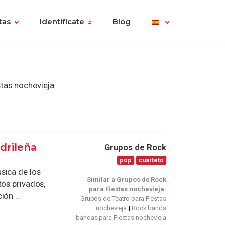
tas
Identifícate
Blog
tas nochevieja
drileña
Grupos de Rock
pop
cuarteto
sica de los
Similar a Grupos de Rock
tos privados,
para Fiestas nochevieja:
ón ...
Grupos de Teatro para Fiestas
nochevieja
Rock bands
bandas para Fiestas nochevieja