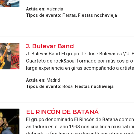
Actúa en:
Valencia
Tipos de evento:
Fiestas,
Fiestas nochevieja
J. Bulevar Band
J. Bulevar Band El grupo de Jose Bulevar es \"J.
Cuarteto de rock&soul formado por músicos prof
larga experiencia en giras acompañando a artistas
Actúa en:
Madrid
Tipos de evento:
Boda,
Fiestas nochevieja
EL RINCÓN DE BATANÁ
El grupo denominado El Rincón de Bataná comen
andadura en el año 1998 con una línea musical in
definida, y finalmente se decantó por el pop-rock 