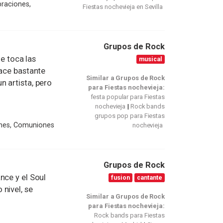
braciones,
Fiestas nochevieja en Sevilla
Grupos de Rock
 toca las
musical
hace bastante
Similar a Grupos de Rock
 artista, pero
para Fiestas nochevieja:
festa popular para Fiestas
nochevieja
Rock bands
grupos pop para Fiestas
ones, Comuniones
nochevieja
Grupos de Rock
nce y el Soul
fusion
cantante
nivel, se
Similar a Grupos de Rock
para Fiestas nochevieja:
Rock bands para Fiestas