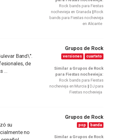
Rock bands para Fiestas
nochevieja en Granada
Rock
bands para Fiestas nochevieja
en Alicante
Grupos de Rock
 Bulevar Band\".
versiones
cuarteto
esionales, de
Similar a Grupos de Rock
 ...
para Fiestas nochevieja:
Rock bands para Fiestas
nochevieja en Murcia
DJ para
Fiestas nochevieja
Grupos de Rock
zó su
pop
banda
icialmente no
Similar a Grupos de Rock
español. ...