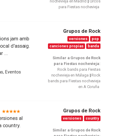
nochevieja en Madrid
Circos
para Fiestas nochevieja
Grupos de Rock
ions jam amb
versiones
pop
ocal d'assaig.
canciones propias
banda
 ...
Similar a Grupos de Rock
para Fiestas nochevieja:
Rock bands para Fiestas
as, Eventos
nochevieja en Málaga
Rock
bands para Fiestas nochevieja
en A Coruña
Grupos de Rock
rsiones al
versiones
country
 country.
Similar a Grupos de Rock
para Fiestas nochevieja: