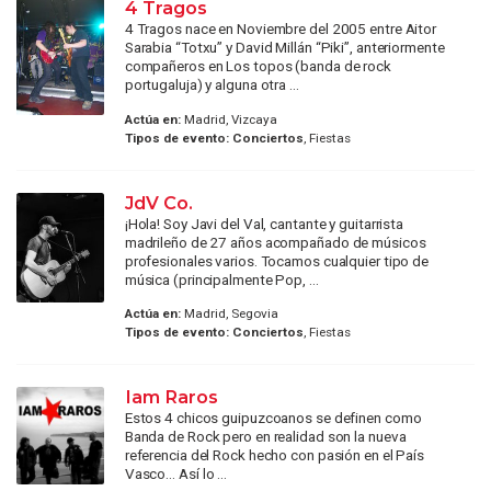
4 Tragos
4 Tragos nace en Noviembre del 2005 entre Aitor
Sarabia “Totxu” y David Millán “Piki”, anteriormente
compañeros en Los topos (banda de rock
portugaluja) y alguna otra ...
Actúa en:
Madrid, Vizcaya
Tipos de evento:
Conciertos
, Fiestas
JdV Co.
¡Hola! Soy Javi del Val, cantante y guitarrista
madrileño de 27 años acompañado de músicos
profesionales varios. Tocamos cualquier tipo de
música (principalmente Pop, ...
Actúa en:
Madrid, Segovia
Tipos de evento:
Conciertos
, Fiestas
Iam Raros
Estos 4 chicos guipuzcoanos se definen como
Banda de Rock pero en realidad son la nueva
referencia del Rock hecho con pasión en el País
Vasco… Así lo ...