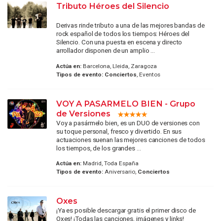
Tributo Héroes del Silencio
Derivas rinde tributo a una de las mejores bandas de
rock español de todos los tiempos: Héroes del
Silencio. Con una puesta en escena y directo
arrollador disponen de un amplio ...
Actúa en:
Barcelona, Lleida, Zaragoza
Tipos de evento:
Conciertos
, Eventos
VOY A PASARMELO BIEN - Grupo
de Versiones
Voy a pasármelo bien, es un DUO de versiones con
su toque personal, fresco y divertido. En sus
actuaciones suenan las mejores canciones de todos
los tiempos, de los grandes ...
Actúa en:
Madrid, Toda España
Tipos de evento:
Aniversario,
Conciertos
Oxes
¡Ya es posible descargar gratis el primer disco de
Oxes! ¡Todas las canciones, imágenes y links!