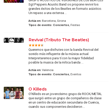
GRUPO ACÚSTICO DE VERSIONES DE LOS BEATLES
Sgt Peppers Acustic Band os propone revivir los
grandes éxitos de los Beatles en formato acústico.
Un repaso a una extensa ...
Actúa en:
Barcelona, Girona
Tipos de evento:
Conciertos
, Fiestas
Revival (Tributo The Beatles)
Queremos que disfrutes con la banda Revival del
sonido más influyente de la música actual.
Interpretaremos para tí con la mayor fidelidad
posible la musica de la mítica banda ...
Actúa en:
Valencia
Tipos de evento:
Conciertos
, Eventos
O Killeds
O’Killeds es un jovencísimo grupo de ROCK/METAL
que surgió entre un grupo de compañeros de clase
en un centro de educación secundaria de Cuenca,
cuando sus componentes decidieron ...