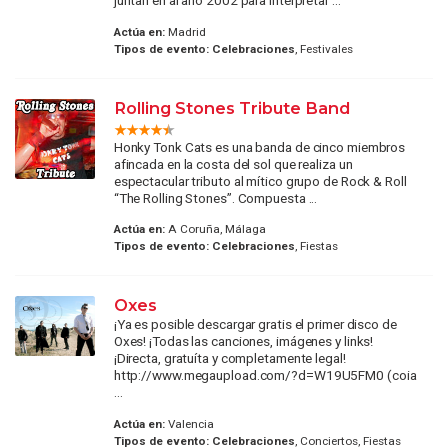
juntan en al año 2002 para interpretar ...
Actúa en:
Madrid
Tipos de evento:
Celebraciones
, Festivales
Rolling Stones Tribute Band
Honky Tonk Cats es una banda de cinco miembros
afincada en la costa del sol que realiza un
espectacular tributo al mítico grupo de Rock & Roll
“The Rolling Stones”. Compuesta ...
Actúa en:
A Coruña, Málaga
Tipos de evento:
Celebraciones
, Fiestas
Oxes
¡Ya es posible descargar gratis el primer disco de
Oxes! ¡Todas las canciones, imágenes y links!
¡Directa, gratuíta y completamente legal!
http://www.megaupload.com/?d=W19U5FM0 (coia
...
Actúa en:
Valencia
Tipos de evento:
Celebraciones
, Conciertos, Fiestas