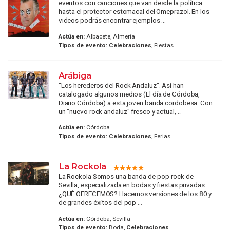
eventos con canciones que van desde la política
hasta el protector estomacal del Omeprazol. En los
videos podrás encontrar ejemplos ...
Actúa en:
Albacete, Almería
Tipos de evento:
Celebraciones
, Fiestas
Arábiga
"Los herederos del Rock Andaluz". Así han
catalogado algunos medios (El día de Córdoba,
Diario Córdoba) a esta joven banda cordobesa. Con
un "nuevo rock andaluz" fresco y actual, ...
Actúa en:
Córdoba
Tipos de evento:
Celebraciones
, Ferias
La Rockola
La Rockola Somos una banda de pop-rock de
Sevilla, especializada en bodas y fiestas privadas.
¿QUÉ OFRECEMOS? Hacemos versiones de los 80 y
de grandes éxitos del pop ...
Actúa en:
Córdoba, Sevilla
Tipos de evento:
Boda,
Celebraciones