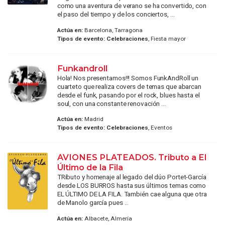
como una aventura de verano se ha convertido, con
el paso del tiempo y de los conciertos, ...
Actúa en:
Barcelona, Tarragona
Tipos de evento:
Celebraciones
, Fiesta mayor
Funkandroll
Hola! Nos presentamos!!! Somos FunkAndRoll un
cuarteto que realiza covers de temas que abarcan
desde el funk, pasando por el rock, blues hasta el
soul, con una constante renovación ...
Actúa en:
Madrid
Tipos de evento:
Celebraciones
, Eventos
AVIONES PLATEADOS. Tributo a El
Último de la Fila
TRibuto y homenaje al legado del dúo Portet-García
desde LOS BURROS hasta sus últimos temas como
EL ÚLTIMO DE LA FILA. También cae alguna que otra
de Manolo garcía pues ...
Actúa en:
Albacete, Almería