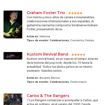
Graham Foster Trio
Con treinta y cinco años de carrera e innumerables
colaboraciones internacionales a sus espaldas, el
guitarrista/cantante/compositor londinense Graham
Foster, presumiendo de su ...
Actúa en:
Valencia
Tipos de evento:
Celebraciones
, Conciertos, Fiestas
Kustom Revival Band
Kustom revival band, es un viaje en el tiempo atraves
de la historia del pop-rock, desde los 70 hasta la
actualidad. Todos tus idolos juntos en un mismo
escenario. Grandes exitos ...
Actúa en:
Alicante, Murcia
Tipos de evento:
Celebraciones
, Fiesta mayor
Carlos & The Rangers
\"Los Rangers comienzan a acompañar a Carlos, que
actua en solitario, en el verano del 2000. Desde