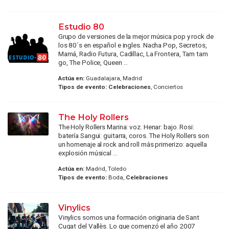
Estudio 80
Grupo de versiones de la mejor música pop y rock de
los 80´s en español e ingles. Nacha Pop, Secretos,
Mamá, Radio Futura, Cadillac, La Frontera, Tam tam
go, The Police, Queen ...
Actúa en:
Guadalajara, Madrid
Tipos de evento:
Celebraciones
, Conciertos
The Holy Rollers
The Holy Rollers Marina: voz. Henar: bajo. Rosi:
batería Sangui: guitarra, coros. The Holy Rollers son
un homenaje al rock and roll más primerizo: aquella
explosión músical ...
Actúa en:
Madrid, Toledo
Tipos de evento:
Boda,
Celebraciones
Vinylics
Vinylics somos una formación originaria de Sant
Cugat del Vallès. Lo que comenzó el año 2007