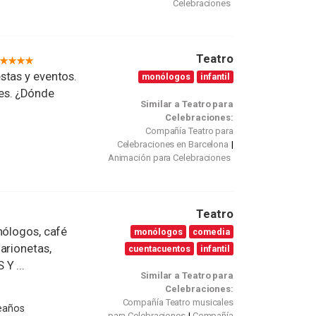
Celebraciones
Teatro
stas y eventos.
monólogos
infantil
es. ¿Dónde
Similar a Teatro para
Celebraciones:
Compañía Teatro para
Celebraciones en Barcelona
Animación para Celebraciones
Teatro
nólogos, café
monólogos
comedia
arionetas,
cuentacuentos
infantil
Y ...
Similar a Teatro para
Celebraciones:
Compañía Teatro musicales
eaños
para Celebraciones
Compañía