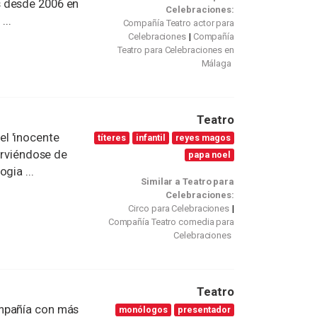
s desde 2006 en
Celebraciones:
...
Compañía Teatro actor para
Celebraciones
Compañía
Teatro para Celebraciones en
Málaga
Teatro
l 'inocente
títeres
infantil
reyes magos
sirviéndose de
papa noel
gia ...
Similar a Teatro para
Celebraciones:
Circo para Celebraciones
Compañía Teatro comedia para
Celebraciones
Teatro
ompañía con más
monólogos
presentador