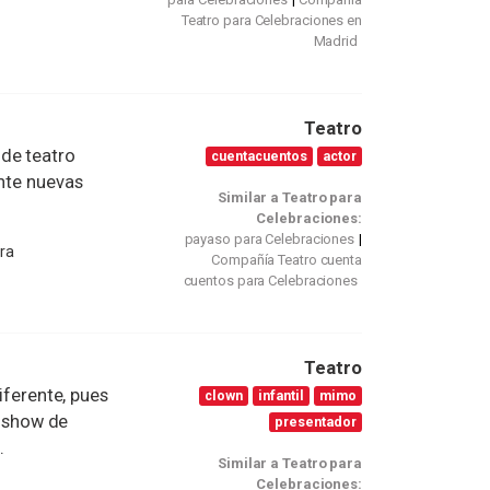
Teatro para Celebraciones en
Madrid
Teatro
de teatro
cuentacuentos
actor
ente nuevas
Similar a Teatro para
Celebraciones:
payaso para Celebraciones
ra
Compañía Teatro cuenta
cuentos para Celebraciones
Teatro
iferente, pues
clown
infantil
mimo
u show de
presentador
.
Similar a Teatro para
Celebraciones: