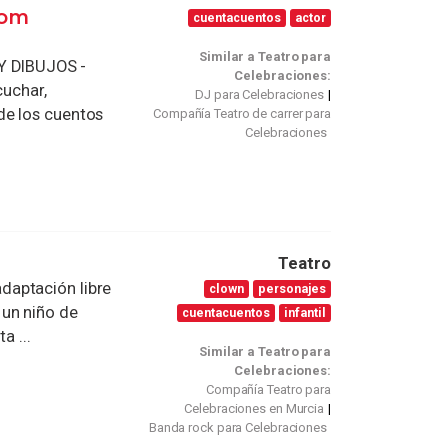
com
cuentacuentos
actor
Similar a Teatro para
 DIBUJOS -
Celebraciones:
uchar,
DJ para Celebraciones
s de los cuentos
Compañía Teatro de carrer para
Celebraciones
Teatro
daptación libre
clown
personajes
 un niño de
cuentacuentos
infantil
a ...
Similar a Teatro para
Celebraciones:
Compañía Teatro para
Celebraciones en Murcia
Banda rock para Celebraciones