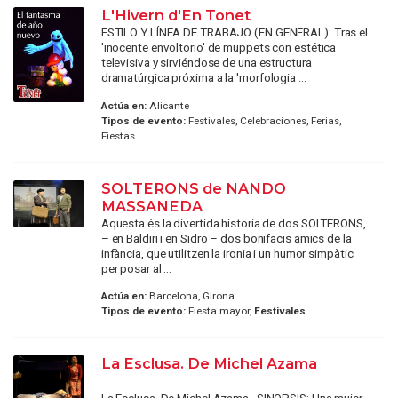
L'Hivern d'En Tonet
ESTILO Y LÍNEA DE TRABAJO (EN GENERAL): Tras el
'inocente envoltorio' de muppets con estética
televisiva y sirviéndose de una estructura
dramatúrgica próxima a la 'morfologia ...
Actúa en:
Alicante
Tipos de evento:
Festivales, Celebraciones, Ferias,
Fiestas
SOLTERONS de NANDO
MASSANEDA
Aquesta és la divertida historia de dos SOLTERONS,
– en Baldiri i en Sidro – dos bonifacis amics de la
infància, que utilitzen la ironia i un humor simpàtic
per posar al ...
Actúa en:
Barcelona, Girona
Tipos de evento:
Fiesta mayor,
Festivales
La Esclusa. De Michel Azama