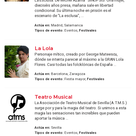
La Esclusa. De Michel Azama SINOPSIS: Una mujer,
dieciséis años presa, mañana sale en libertad
condicional. Su última noche en prisión es el
escenario de “La esclusa”, ...
Actúa en:
Madrid, Salamanca
Tipos de evento:
Eventos,
Festivales
La Lola
Personaje mítico, creado por George Mateescu,
dónde se intenta parecer al máximo a la GRAN Lola
Flores. Casi todas las folcklóricas de España ...
Actúa en:
Barcelona, Zaragoza
Tipos de evento:
Fiesta mayor,
Festivales
Teatro Musical
La Asociación de Teatro Musical de Sevilla (A.T.M.S.)
surge por y para la magia del teatro. Si unimos a esta
magia las sensaciones tan increíbles que pueden
aportar la música ...
Actúa en:
Sevilla
Tipos de evento:
Eventos,
Festivales