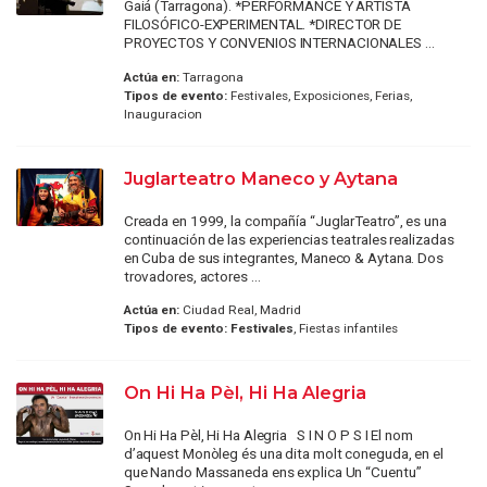
Gaiá (Tarragona). *PERFORMANCE Y ARTISTA
FILOSÓFICO-EXPERIMENTAL. *DIRECTOR DE
PROYECTOS Y CONVENIOS INTERNACIONALES ...
Actúa en:
Tarragona
Tipos de evento:
Festivales, Exposiciones, Ferias,
Inauguracion
Juglarteatro Maneco y Aytana
Creada en 1999, la compañía “JuglarTeatro”, es una
continuación de las experiencias teatrales realizadas
en Cuba de sus integrantes, Maneco & Aytana. Dos
trovadores, actores ...
Actúa en:
Ciudad Real, Madrid
Tipos de evento:
Festivales
, Fiestas infantiles
On Hi Ha Pèl, Hi Ha Alegria
On Hi Ha Pèl, Hi Ha Alegria S I N O P S I El nom
d’aquest Monòleg és una dita molt coneguda, en el
que Nando Massaneda ens explica Un “Cuentu”