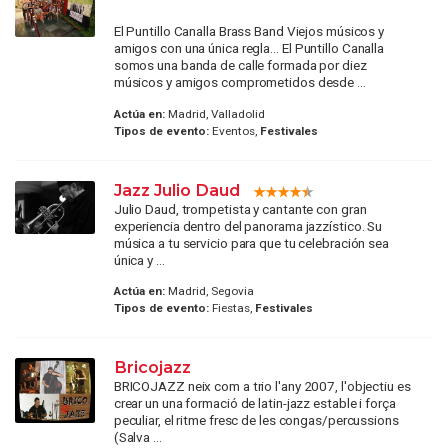
El Puntillo Canalla Brass Band Viejos músicos y
amigos con una única regla… El Puntillo Canalla
somos una banda de calle formada por diez
músicos y amigos comprometidos desde ...
Actúa en:
Madrid, Valladolid
Tipos de evento:
Eventos,
Festivales
Jazz Julio Daud
Julio Daud, trompetista y cantante con gran
experiencia dentro del panorama jazzístico. Su
música a tu servicio para que tu celebración sea
única y ...
Actúa en:
Madrid, Segovia
Tipos de evento:
Fiestas,
Festivales
Bricojazz
BRICOJAZZ neix com a trio l'any 2007, l'objectiu es
crear un una formació de latin-jazz estable i força
peculiar, el ritme fresc de les congas/percussions
(Salva ...