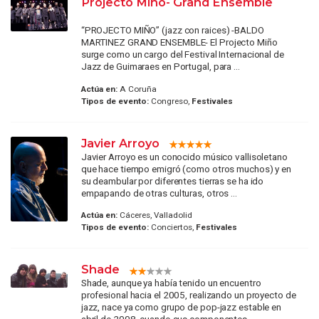
Projecto Miño- Grand Ensemble
“PROJECTO MIÑO” (jazz con raices) -BALDO
MARTINEZ GRAND ENSEMBLE- El Projecto Miño
surge como un cargo del Festival Internacional de
Jazz de Guimaraes en Portugal, para ...
Actúa en:
A Coruña
Tipos de evento:
Congreso,
Festivales
Javier Arroyo
Javier Arroyo es un conocido músico vallisoletano
que hace tiempo emigró (como otros muchos) y en
su deambular por diferentes tierras se ha ido
empapando de otras culturas, otros ...
Actúa en:
Cáceres, Valladolid
Tipos de evento:
Conciertos,
Festivales
Shade
Shade, aunque ya había tenido un encuentro
profesional hacia el 2005, realizando un proyecto de
jazz, nace ya como grupo de pop-jazz estable en