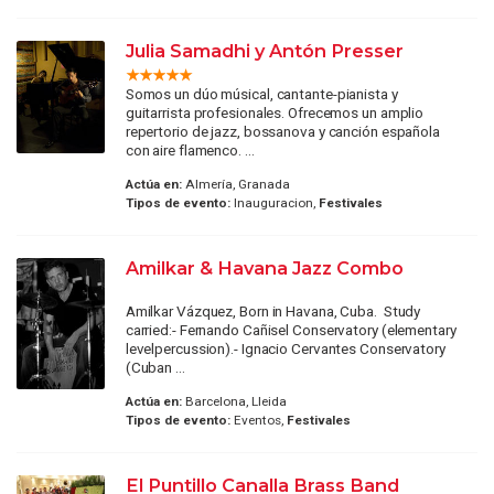
Julia Samadhi y Antón Presser
Somos un dúo músical, cantante-pianista y
guitarrista profesionales. Ofrecemos un amplio
repertorio de jazz, bossanova y canción española
con aire flamenco. ...
Actúa en:
Almería, Granada
Tipos de evento:
Inauguracion,
Festivales
Amilkar & Havana Jazz Combo
Amilkar Vázquez, Born in Havana, Cuba. Study
carried:- Fernando Cañisel Conservatory (elementary
levelpercussion).- Ignacio Cervantes Conservatory
(Cuban ...
Actúa en:
Barcelona, Lleida
Tipos de evento:
Eventos,
Festivales
El Puntillo Canalla Brass Band