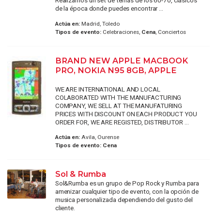
Realizamos un set de temas de los 60-70, clásicos
de la época donde puedes encontrar ...
Actúa en:
Madrid, Toledo
Tipos de evento:
Celebraciones,
Cena
, Conciertos
BRAND NEW APPLE MACBOOK
PRO, NOKIA N95 8GB, APPLE
WE ARE INTERNATIONAL AND LOCAL
COLABORATED WITH THE MANUFACTURING
COMPANY, WE SELL AT THE MANUFATURING
PRICES WITH DISCOUNT ON EACH PRODUCT YOU
ORDER FOR, WE ARE REGISTED, DISTRIBUTOR ...
Actúa en:
Avila, Ourense
Tipos de evento:
Cena
Sol & Rumba
Sol&Rumba es un grupo de Pop Rock y Rumba para
amenizar cualquier tipo de evento, con la opción de
musica personalizada dependiendo del gusto del
cliente.