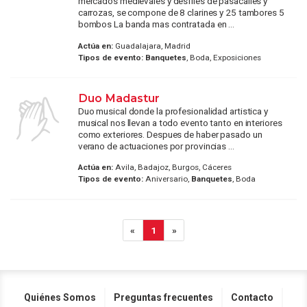
mercados medievales y desfiles de pasacalles y
carrozas, se compone de 8 clarines y 25 tambores 5
bombos La banda mas contratada en ...
Actúa en:
Guadalajara, Madrid
Tipos de evento:
Banquetes
, Boda, Exposiciones
Duo Madastur
Duo musical donde la profesionalidad artistica y
musical nos llevan a todo evento tanto en interiores
como exteriores. Despues de haber pasado un
verano de actuaciones por provincias ...
Actúa en:
Avila, Badajoz, Burgos, Cáceres
Tipos de evento:
Aniversario,
Banquetes
, Boda
«
1
»
Quiénes Somos
Preguntas frecuentes
Contacto