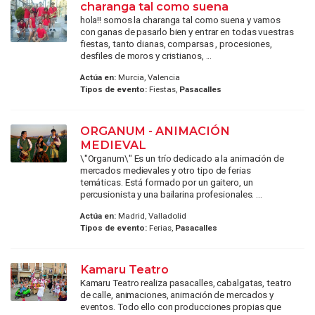
charanga tal como suena
hola!! somos la charanga tal como suena y vamos
con ganas de pasarlo bien y entrar en todas vuestras
fiestas, tanto dianas, comparsas , procesiones,
desfiles de moros y cristianos, ...
Actúa en:
Murcia, Valencia
Tipos de evento:
Fiestas,
Pasacalles
ORGANUM - ANIMACIÓN
MEDIEVAL
\"Organum\" Es un trío dedicado a la animación de
mercados medievales y otro tipo de ferias
temáticas. Está formado por un gaitero, un
percusionista y una bailarina profesionales. ...
Actúa en:
Madrid, Valladolid
Tipos de evento:
Ferias,
Pasacalles
Kamaru Teatro
Kamaru Teatro realiza pasacalles, cabalgatas, teatro
de calle, animaciones, animación de mercados y
eventos. Todo ello con producciones propias que