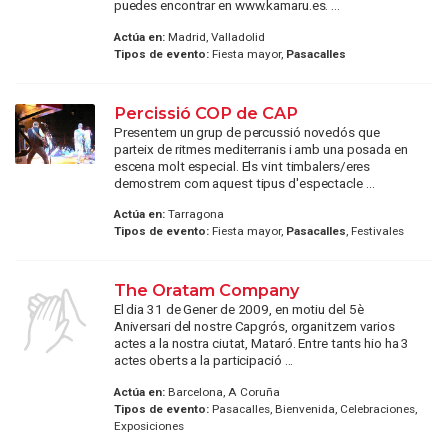
puedes encontrar en www.kamaru.es. ...
Actúa en:
Madrid, Valladolid
Tipos de evento:
Fiesta mayor,
Pasacalles
Percissió COP de CAP
Presentem un grup de percussió novedós que
parteix de ritmes mediterranis i amb una posada en
escena molt especial. Els vint timbalers/eres
demostrem com aquest tipus d'espectacle ...
Actúa en:
Tarragona
Tipos de evento:
Fiesta mayor,
Pasacalles
, Festivales
The Oratam Company
El dia 31 de Gener de 2009, en motiu del 5è
Aniversari del nostre Capgrós, organitzem varios
actes a la nostra ciutat, Mataró. Entre tants hio ha 3
actes oberts a la participació ...
Actúa en:
Barcelona, A Coruña
Tipos de evento:
Pasacalles, Bienvenida, Celebraciones,
Exposiciones