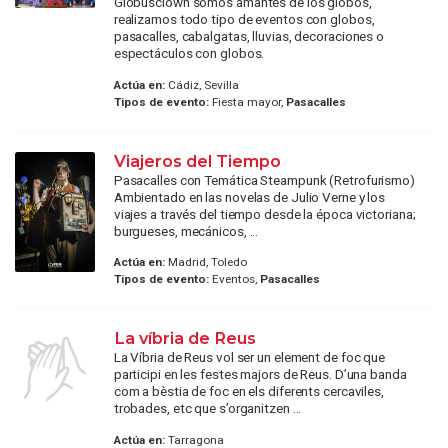
Globusclown somos amantes de los globos,
realizamos todo tipo de eventos con globos,
pasacalles, cabalgatas, lluvias, decoraciones o
espectáculos con globos.
Actúa en:
Cádiz, Sevilla
Tipos de evento:
Fiesta mayor,
Pasacalles
Viajeros del Tiempo
Pasacalles con Temática Steampunk (Retrofurismo)
Ambientado en las novelas de Julio Verne y los
viajes a través del tiempo desde la época victoriana;
burgueses, mecánicos, ...
Actúa en:
Madrid, Toledo
Tipos de evento:
Eventos,
Pasacalles
La víbria de Reus
La Víbria de Reus vol ser un element de foc que
participi en les festes majors de Reus. D’una banda
com a bèstia de foc en els diferents cercaviles,
trobades, etc que s’organitzen ...
Actúa en:
Tarragona