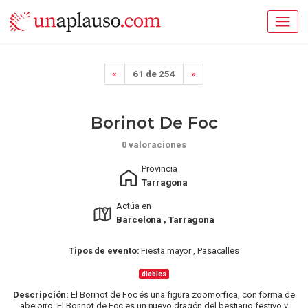
«
61 de 254
»
Borinot De Foc
0 valoraciones
Provincia
Tarragona
Actúa en
Barcelona , Tarragona
Tipos de evento:
Fiesta mayor , Pasacalles
diables
Descripción:
El Borinot de Foc és una figura zoomorfica, con forma de
abejorro. El Borinot de Foc es un nuevo dragón del bestiario festivo y