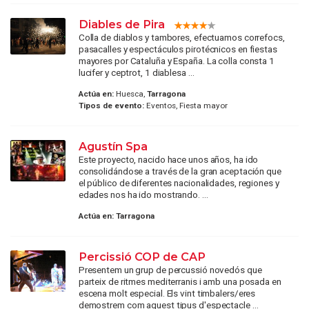
Diables de Pira
Colla de diablos y tambores, efectuamos correfocs,
pasacalles y espectáculos pirotécnicos en fiestas
mayores por Cataluña y España. La colla consta 1
lucifer y ceptrot, 1 diablesa ...
Actúa en:
Huesca,
Tarragona
Tipos de evento:
Eventos, Fiesta mayor
Agustín Spa
Este proyecto, nacido hace unos años, ha ido
consolidándose a través de la gran aceptación que
el público de diferentes nacionalidades, regiones y
edades nos ha ido mostrando. ...
Actúa en:
Tarragona
Percissió COP de CAP
Presentem un grup de percussió novedós que
parteix de ritmes mediterranis i amb una posada en
escena molt especial. Els vint timbalers/eres
demostrem com aquest tipus d'espectacle ...