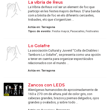
La víbria de Reus
La Víbria de Reus vol ser un element de foc que
participi en les festes majors de Reus. D’una banda
com a bèstia de foc en els diferents cercaviles,
trobades, etc que s’organitzen ...
Actúa en:
Tarragona
Tipos de evento:
Fiesta mayor, Pasacalles, Festivales
Lo Golafre
La asociación Cultural y Juvenil “Colla de Diables i
Tambors Lo Golafre”, se presenta como una opción
a tener en cuenta para organizar espectáculos
relacionados con el mundo ...
Actúa en:
Tarragona
Zancos con LEDS
Alienígenas humanoides de aproximadamente de
160 a 270 cm de altura; piel de color gris, con
cabezas grandes, brazos y piernas delgados, ojos
grandes y ovalados, y sobre todo ...
Actúa en:
Barcelona,
Tarragona